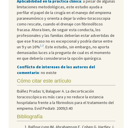
Aplicabilidad en la práctica clínica
: a pesar de algunas
limitaciones metodológicas, este estudio ayuda a
perfilar el papel de la cirugía en el manejo del empiema
paraneumónico y orienta a dejar la video-toracoscopia
como rescate, cuando el drenaje con fibrinolíticos
fracasa. Ahora bien, de seguir esta conducta, los
profesionales y las familias deberían estar advertidas de
que ese fracaso no es excepcional y podría darse entre
1,3
un 9 y un 16%
. Este estudio, sin embargo, no aporta
demasiadas luces a la pregunta de cual es el momento
en que debería considerarse la opción quirúrgica.
Conflicto de intereses de los autores del
comentario
: no existe
Cómo citar este artículo
Ibáñez Pradas V, Balaguer A. La decorticación
toracoscópica es más cara y no reduce la estancia
hospitalaria frente a la fibrinolisis para el tratamiento del
empiema. Evid Pediatr. 2009;5:40
Bibliografía
Balfour-Lynn IM, Abrahamson E, Cohen G, Hartley J,