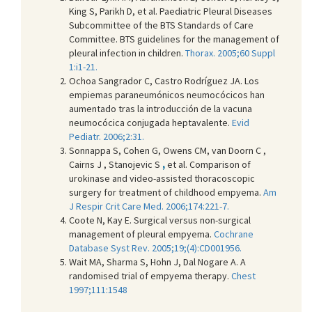
King S, Parikh D, et al. Paediatric Pleural Diseases
Subcommittee of the BTS Standards of Care
Committee. BTS guidelines for the management of
pleural infection in children.
Thorax. 2005;60 Suppl
1:i1-21.
Ochoa Sangrador C, Castro Rodríguez JA. Los
empiemas paraneumónicos neumocócicos han
aumentado tras la introducción de la vacuna
neumocócica conjugada heptavalente.
Evid
Pediatr. 2006;2:31.
Sonnappa S, Cohen G, Owens CM, van Doorn C ,
Cairns J , Stanojevic S
,
et al. Comparison of
urokinase and video-assisted thoracoscopic
surgery for treatment of childhood empyema.
Am
J Respir Crit Care Med. 2006;174:221-7.
Coote N, Kay E. Surgical versus non-surgical
management of pleural empyema.
Cochrane
Database Syst Rev. 2005;19;(4):CD001956.
Wait MA, Sharma S, Hohn J, Dal Nogare A. A
randomised trial of empyema therapy.
Chest
1997;111:1548