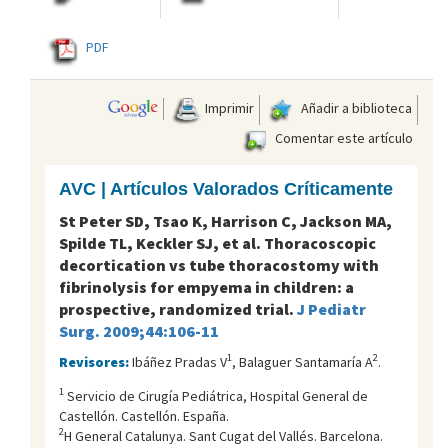
PDF
Imprimir
Añadir a biblioteca
Comentar este artículo
AVC | Artículos Valorados Críticamente
St Peter SD, Tsao K, Harrison C, Jackson MA,
Spilde TL, Keckler SJ, et al. Thoracoscopic
decortication vs tube thoracostomy with
fibrinolysis for empyema in children: a
prospective, randomized trial.
J Pediatr
Surg. 2009;44:106-11
1
2
Revisores:
Ibáñez Pradas V
, Balaguer Santamaría A
.
1
Servicio de Cirugí­a Pediátrica, Hospital General de
Castellón. Castellón. España.
2
H General Catalunya. Sant Cugat del Vallés. Barcelona.