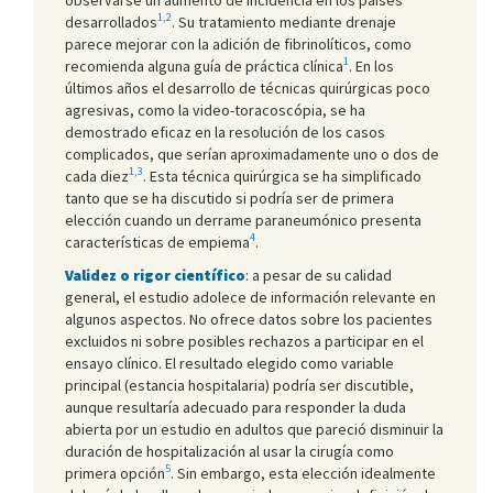
1,2
desarrollados
. Su tratamiento mediante drenaje
parece mejorar con la adición de fibrinolíticos, como
1
recomienda alguna guía de práctica clínica
. En los
últimos años el desarrollo de técnicas quirúrgicas poco
agresivas, como la video-toracoscópia, se ha
demostrado eficaz en la resolución de los casos
complicados, que serían aproximadamente uno o dos de
1,3
cada diez
. Esta técnica quirúrgica se ha simplificado
tanto que se ha discutido si podría ser de primera
elección cuando un derrame paraneumónico presenta
4
características de empiema
.
Validez o rigor científico
: a pesar de su calidad
general, el estudio adolece de información relevante en
algunos aspectos. No ofrece datos sobre los pacientes
excluidos ni sobre posibles rechazos a participar en el
ensayo clínico. El resultado elegido como variable
principal (estancia hospitalaria) podría ser discutible,
aunque resultaría adecuado para responder la duda
abierta por un estudio en adultos que pareció disminuir la
duración de hospitalización al usar la cirugía como
5
primera opción
. Sin embargo, esta elección idealmente