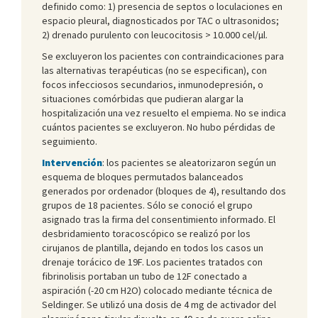
definido como: 1) presencia de septos o loculaciones en
espacio pleural, diagnosticados por TAC o ultrasonidos;
2) drenado purulento con leucocitosis > 10.000 cel/µl.
Se excluyeron los pacientes con contraindicaciones para
las alternativas terapéuticas (no se especifican), con
focos infecciosos secundarios, inmunodepresión, o
situaciones comórbidas que pudieran alargar la
hospitalización una vez resuelto el empiema. No se indica
cuántos pacientes se excluyeron. No hubo pérdidas de
seguimiento.
Intervención
: los pacientes se aleatorizaron según un
esquema de bloques permutados balanceados
generados por ordenador (bloques de 4), resultando dos
grupos de 18 pacientes. Sólo se conoció el grupo
asignado tras la firma del consentimiento informado. El
desbridamiento toracoscópico se realizó por los
cirujanos de plantilla, dejando en todos los casos un
drenaje torácico de 19F. Los pacientes tratados con
fibrinolisis portaban un tubo de 12F conectado a
aspiración (-20 cm H2O) colocado mediante técnica de
Seldinger. Se utilizó una dosis de 4 mg de activador del