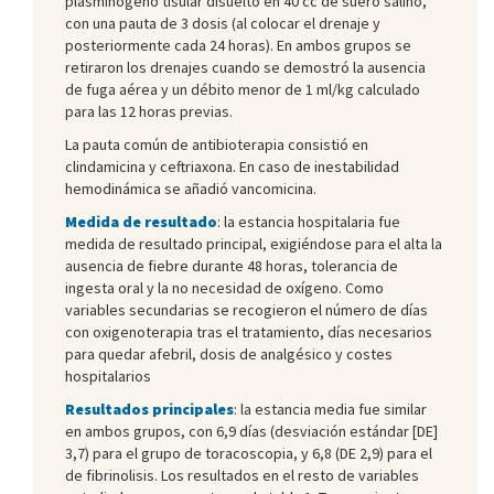
plasminógeno tisular disuelto en 40 cc de suero salino,
con una pauta de 3 dosis (al colocar el drenaje y
posteriormente cada 24 horas). En ambos grupos se
retiraron los drenajes cuando se demostró la ausencia
de fuga aérea y un débito menor de 1 ml/kg calculado
para las 12 horas previas.
La pauta común de antibioterapia consistió en
clindamicina y ceftriaxona. En caso de inestabilidad
hemodinámica se añadió vancomicina.
Medida de resultado
: la estancia hospitalaria fue
medida de resultado principal, exigiéndose para el alta la
ausencia de fiebre durante 48 horas, tolerancia de
ingesta oral y la no necesidad de oxígeno. Como
variables secundarias se recogieron el número de días
con oxigenoterapia tras el tratamiento, días necesarios
para quedar afebril, dosis de analgésico y costes
hospitalarios
Resultados principales
: la estancia media fue similar
en ambos grupos, con 6,9 días (desviación estándar [DE]
3,7) para el grupo de toracoscopia, y 6,8 (DE 2,9) para el
de fibrinolisis. Los resultados en el resto de variables