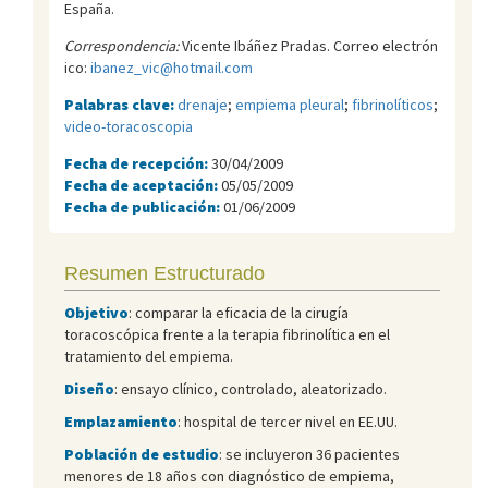
España.
Correspondencia:
Vicente Ibáñez Pradas. Correo electrón
ico:
ibanez_vic@hotmail.com
Palabras clave:
drenaje
;
empiema pleural
;
fibrinolíticos
;
video-toracoscopia
Fecha de recepción:
30/04/2009
Fecha de aceptación:
05/05/2009
Fecha de publicación:
01/06/2009
Resumen Estructurado
Objetivo
: comparar la eficacia de la cirugía
toracoscópica frente a la terapia fibrinolítica en el
tratamiento del empiema.
Diseño
: ensayo clínico, controlado, aleatorizado.
Emplazamiento
: hospital de tercer nivel en EE.UU.
Población de estudio
: se incluyeron 36 pacientes
menores de 18 años con diagnóstico de empiema,