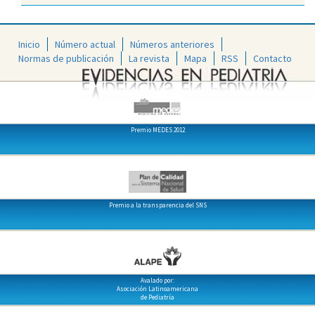
Inicio
Número actual
Números anteriores
Normas de publicación
La revista
Mapa
RSS
Contacto
Premio MEDES 2012
Premio a la transparencia del SNS
Avalado por:
Asociación Latinoamericana
de Pediatría