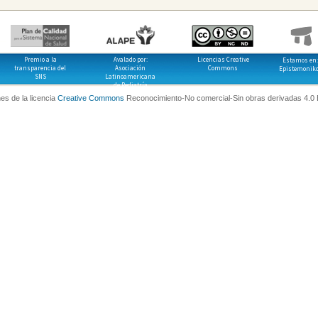
Premio a la
Avalado por:
Licencias Creative
Estamos en:
transparencia del
Asociación
Commons
Epistemonik
SNS
Latinoamericana
de Pediatría
es de la licencia
Creative Commons
Reconocimiento-No comercial-Sin obras derivadas 4.0