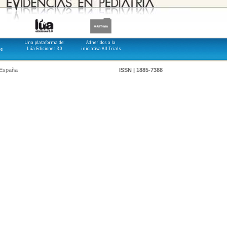
Una plataforma de:
Adheridos a la
Lúa Ediciones 3.0
iniciativa All Trials
os
 España
ISSN | 1885-7388