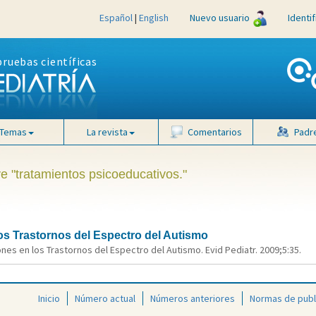
Español
|
English
Nuevo usuario
Identi
pruebas científicas
Temas
La revista
Comentarios
Padr
ve "tratamientos psicoeducativos."
los Trastornos del Espectro del Autismo
nes en los Trastornos del Espectro del Autismo. Evid Pediatr. 2009;5:35.
Inicio
Número actual
Números anteriores
Normas de publ