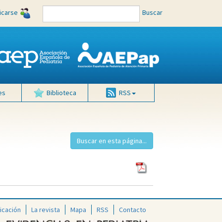
ficarse
Buscar
es
Biblioteca
RSS
icación
La revista
Mapa
RSS
Contacto