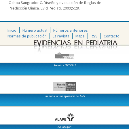
Ochoa Sangrador C. Diseño y evaluación de Reglas de
Predicción Clínica. Evid Pediatr. 2009;5:28.
Inicio
Número actual
Números anteriores
Normas de publicación
La revista
Mapa
RSS
Contacto
Premio MEDES 2012
Premio a la transparencia del SNS
Avalado por: