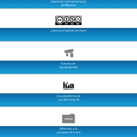
Asociación Latinoamericana
de Pediatría
Licencias Creative Commons
Estamos en:
Epistemonikos
Una plataforma de:
Lúa Ediciones 3.0
Adheridos a la
iniciativa All Trials