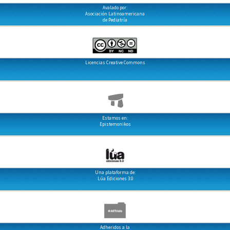
Avalado por:
Asociación Latinoamericana
de Pediatría
Licencias Creative Commons
Estamos en:
Epistemonikos
Una plataforma de:
Lúa Ediciones 3.0
Adheridos a la