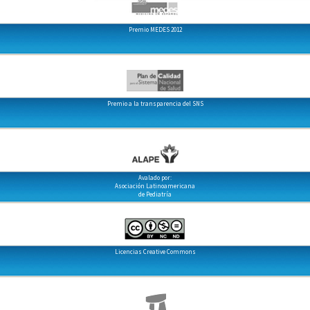
Premio MEDES 2012
Premio a la transparencia del SNS
Avalado por:
Asociación Latinoamericana
de Pediatría
Licencias Creative Commons