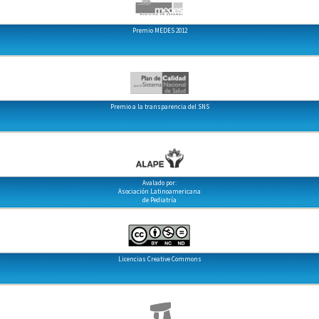
Premio MEDES 2012
Premio a la transparencia del SNS
Avalado por:
Asociación Latinoamericana
de Pediatría
Licencias Creative Commons