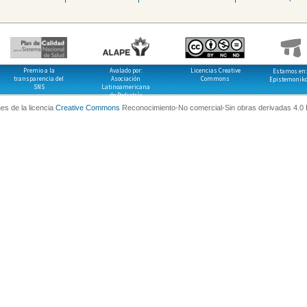
Premio a la
Avalado por:
Licencias Creative
Estamos en:
transparencia del
Asociación
Commons
Epistemonik
SNS
Latinoamericana
de Pediatría
es de la licencia
Creative Commons
Reconocimiento-No comercial-Sin obras derivadas 4.0