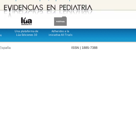
Una plataforma de:
Adheridos a la
Lúa Ediciones 3.0
iniciativa All Trials
os
 España
ISSN | 1885-7388