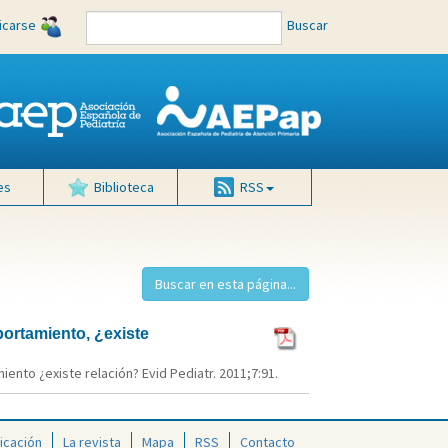
ficarse
Buscar
es
Biblioteca
RSS
portamiento, ¿existe
nto ¿existe relación? Evid Pediatr. 2011;7:91.
icación
La revista
Mapa
RSS
Contacto