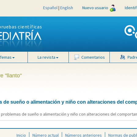
Español
|
English
Nuevo usuario
Identi
pruebas científicas
Temas
La revista
Comentarios
Padr
e "llanto"
s de sueño o alimentación y niño con alteraciones del com
 problemas de sueño o alimentación y niño con alteraciones del comportamie
Inicio
Número actual
Números anteriores
Normas de publ