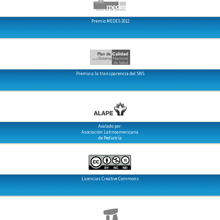
Premio MEDES 2012
Premio a la transparencia del SNS
Avalado por:
Asociación Latinoamericana
de Pediatría
Licencias Creative Commons