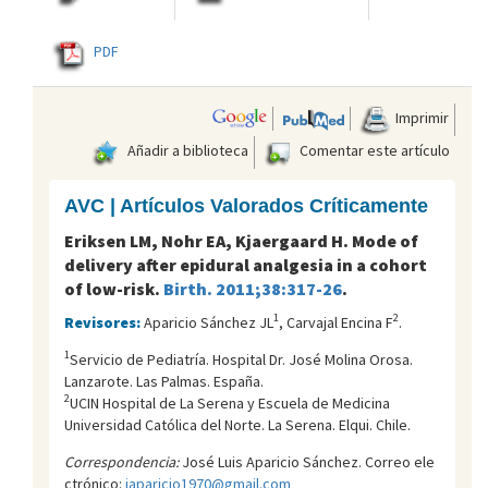
PDF
Imprimir
Añadir a biblioteca
Comentar este artículo
AVC | Artículos Valorados Críticamente
Eriksen LM, Nohr EA, Kjaergaard H. Mode of
delivery after epidural analgesia in a cohort
of low-risk.
Birth. 2011;38:317-26
.
1
2
Revisores:
Aparicio Sánchez JL
, Carvajal Encina F
.
1
Servicio de Pediatría. Hospital Dr. José Molina Orosa.
Lanzarote. Las Palmas. España.
2
UCIN Hospital de La Serena y Escuela de Medicina
Universidad Católica del Norte. La Serena. Elqui. Chile.
Correspondencia:
José Luis Aparicio Sánchez. Correo ele
ctrónico:
japaricio1970@gmail.com