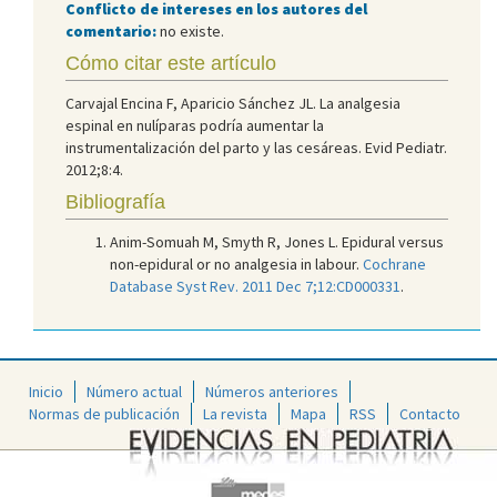
Conflicto de intereses en los autores del
comentario:
no existe.
Cómo citar este artículo
Carvajal Encina F, Aparicio Sánchez JL. La analgesia
espinal en nulíparas podría aumentar la
instrumentalización del parto y las cesáreas. Evid Pediatr.
2012;8:4.
Bibliografía
Anim-Somuah M, Smyth R, Jones L. Epidural versus
non-epidural or no analgesia in labour.
Cochrane
Database Syst Rev. 2011 Dec 7;12:CD000331
.
Inicio
Número actual
Números anteriores
Normas de publicación
La revista
Mapa
RSS
Contacto