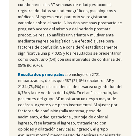
cuestionario a las 37 semanas de edad gestacional,
registrando datos sociodemográficos, psicológicos y
médicos. Al ingreso en el paritorio se registraron
variables sobre el parto. A las dos semanas postparto se
preguntó acerca del mismo y del periodo postnatal
precoz. Se realizó análisis univariante y multivariante
mediante regresión logística. Se efectuó ajuste para
factores de confusión. Se consideró estadísticamente
significativa una p < 0,05 y los resultados se presentaron
como
odds ratio
(OR) con sus intervalos de confianza del
95% (IC 95%).
Resultados principales:
se incluyeron 2721
embarazadas, de las que 587 (21,6%) recibieron AE y
2134 (78,4%) no. La incidencia de cesárea urgente fue del
8,7% y la de ventosa del 14,9%. En el análisis crudo, las
pacientes del grupo AE mostraron un riesgo mayor de
cesárea urgente y de parto instrumental. Al ajustar por
factores de confusión (talla materna, peso de
nacimiento, edad gestacional, puntaje de dolor al
ingreso, fase latente al ingreso, tratamiento con
opioides y dilatación cervical al ingreso), el grupo
expuesto mostró mayor riesgo de cesárea (OR ajustada: