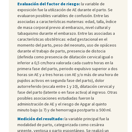
Evaluación del factor de riesgo:
la variable de
exposición fue la utilización de AE durante el parto. Se
evaluaron posibles variables de confusión. Entre las
asociadas a características maternas: edad, talla, índice
de masa corporal previo al embarazo, nivel cultural y
tabaquismo durante el embarazo. Entre las asociadas a
características obstétricas: edad gestacional en el
momento del parto, peso del neonato, uso de opiáceos
durante el trabajo de parto, presencia de distocia
(definida como presencia de dilatación cervical igual o
inferior a 0,5 cm/hora valorada cada cuatro horas en la
primera fase del parto, periodo expulsivo superior a dos
horas sin AE y a tres horas con AE y/o más de una hora de
pujidos activos en segunda fase del parto), dolor
autorreferido (escala entre 1 y 10), dilatación cervical y
fase del parto (latente o en fase activa) al ingreso. Otras
posibles asociaciones estudiadas fueron la
administración de AE y el riesgo de Apgar al quinto
minuto bajo (≤ 7) y de hemorragia postparto ≥ 500 ml.
Medición del resultado:
la variable principal fue la
modalidad de parto, categorizada como cesárea
urgente, ventosa o parto espontáneo. Se realizó un