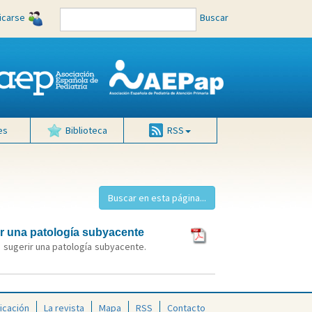
ficarse
Buscar
es
Biblioteca
RSS
rir una patología subyacente
a sugerir una patología subyacente.
icación
La revista
Mapa
RSS
Contacto