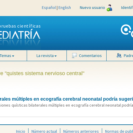
Español
|
English
Nuevo usuario
Identi
pruebas científicas
Temas
La revista
Comentarios
Padr
e "quistes sistema nervioso central"
erales múltiples en ecografía cerebral neonatal podría suge
iones quísticas bilaterales múltiples en ecografía cerebral neonatal podrí
Inicio
Número actual
Números anteriores
Normas de publ