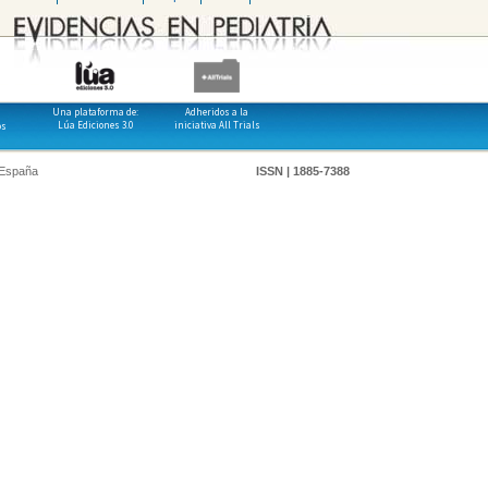
Una plataforma de:
Adheridos a la
Lúa Ediciones 3.0
iniciativa All Trials
os
 España
ISSN | 1885-7388