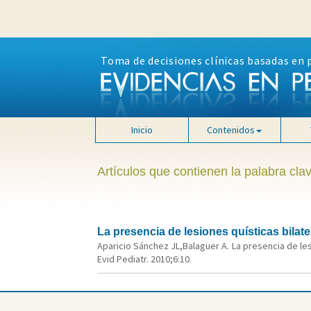
Toma de decisiones clínicas basadas en 
Inicio
Contenidos
Artículos que contienen la palabra clav
La presencia de lesiones quísticas bilat
Aparicio Sánchez JL,Balaguer A. La presencia de les
Evid Pediatr. 2010;6:10.