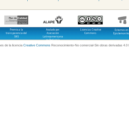
Premio a la
Avalado por:
Licencias Creative
Estamos en:
transparencia del
Asociación
Commons
Epistemonik
SNS
Latinoamericana
de Pediatría
es de la licencia
Creative Commons
Reconocimiento-No comercial-Sin obras derivadas 4.0