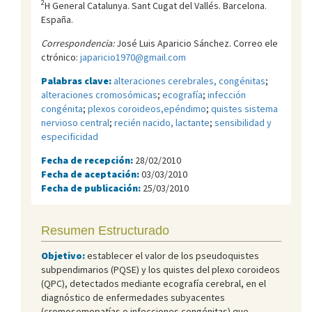
2
H General Catalunya. Sant Cugat del Vallés. Barcelona.
España.
Correspondencia:
José Luis Aparicio Sánchez. Correo ele
ctrónico:
japaricio1970@gmail.com
Palabras clave:
alteraciones cerebrales, congénitas
;
alteraciones cromosómicas
;
ecografía
;
infección
congénita
;
plexos coroideos,epéndimo
;
quistes sistema
nervioso central
;
recién nacido, lactante
;
sensibilidad y
especificidad
Fecha de recepción:
28/02/2010
Fecha de aceptación:
03/03/2010
Fecha de publicación:
25/03/2010
Resumen Estructurado
Objetivo:
establecer el valor de los pseudoquistes
subpendimarios (PQSE) y los quistes del plexo coroideos
(QPC), detectados mediante ecografía cerebral, en el
diagnóstico de enfermedades subyacentes
(cromosomopatías o infecciones congénitas) que