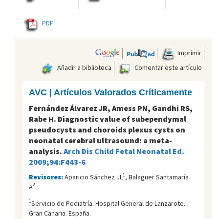
PDF
Imprimir
Añadir a biblioteca
Comentar este artículo
AVC | Artículos Valorados Críticamente
Fernández Álvarez JR, Amess PN, Gandhi RS,
Rabe H. Diagnostic value of subependymal
pseudocysts and choroids plexus cysts on
neonatal cerebral ultrasound: a meta-
analysis.
Arch Dis Child Fetal Neonatal Ed.
2009;94:F443-6
1
Revisores:
Aparicio Sánchez JL
, Balaguer Santamaría
2
A
.
1
Servicio de Pediatría. Hospital General de Lanzarote.
Gran Canaria. España.