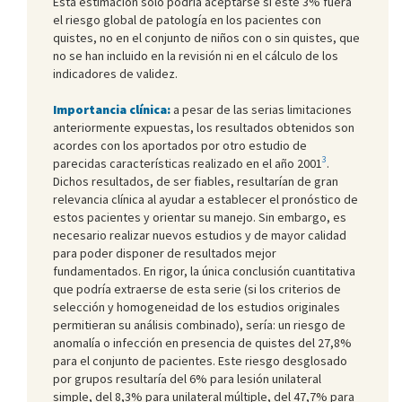
Esta estimación sólo podría aceptarse si este 3% fuera
el riesgo global de patología en los pacientes con
quistes, no en el conjunto de niños con o sin quistes, que
no se han incluido en la revisión ni en el cálculo de los
indicadores de validez.
Importancia clínica:
a pesar de las serias limitaciones
anteriormente expuestas, los resultados obtenidos son
acordes con los aportados por otro estudio de
3
parecidas características realizado en el año 2001
.
Dichos resultados, de ser fiables, resultarían de gran
relevancia clínica al ayudar a establecer el pronóstico de
estos pacientes y orientar su manejo. Sin embargo, es
necesario realizar nuevos estudios y de mayor calidad
para poder disponer de resultados mejor
fundamentados. En rigor, la única conclusión cuantitativa
que podría extraerse de esta serie (si los criterios de
selección y homogeneidad de los estudios originales
permitieran su análisis combinado), sería: un riesgo de
anomalía o infección en presencia de quistes del 27,8%
para el conjunto de pacientes. Este riesgo desglosado
por grupos resultaría del 6% para lesión unilateral
simple, del 8,3% para unilateral múltiple, del 47,7% para