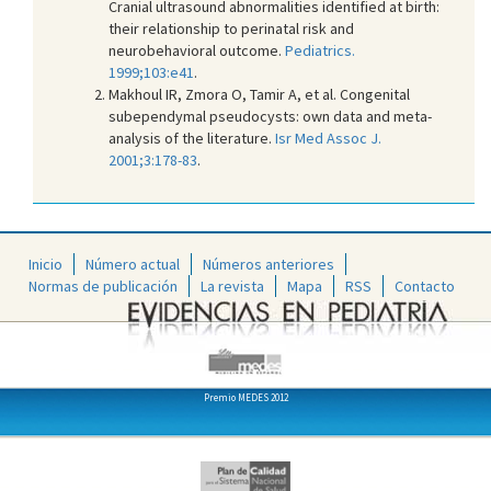
Cranial ultrasound abnormalities identified at birth:
their relationship to perinatal risk and
neurobehavioral outcome.
Pediatrics.
1999;103:e41
.
Makhoul IR, Zmora O, Tamir A, et al. Congenital
subependymal pseudocysts: own data and meta-
analysis of the literature.
Isr Med Assoc J.
2001;3:178-83
.
Inicio
Número actual
Números anteriores
Normas de publicación
La revista
Mapa
RSS
Contacto
Premio MEDES 2012