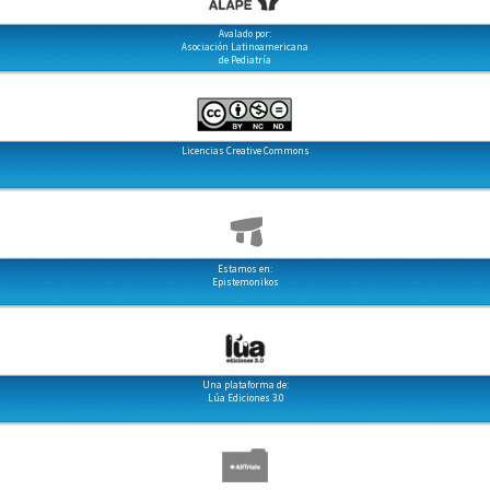
Avalado por:
Asociación Latinoamericana
de Pediatría
Licencias Creative Commons
Estamos en:
Epistemonikos
Una plataforma de:
Lúa Ediciones 3.0