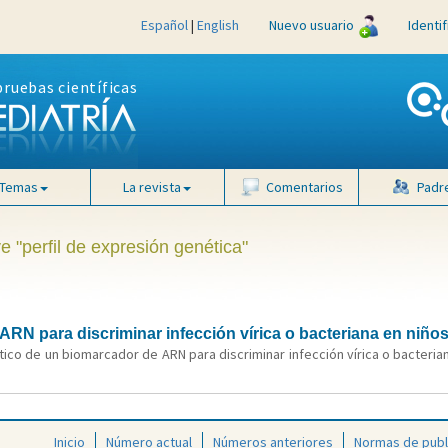
Español
|
English
Nuevo usuario
Identi
pruebas científicas
Temas
La revista
Comentarios
Padr
e "perfil de expresión genética"
RN para discriminar infección vírica o bacteriana en niños
tico de un biomarcador de ARN para discriminar infección vírica o bacterian
Inicio
Número actual
Números anteriores
Normas de publ