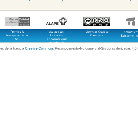
Premio a la
Avalado por:
Licencias Creative
Estamos en:
transparencia del
Asociación
Commons
Epistemonik
SNS
Latinoamericana
de Pediatría
es de la licencia
Creative Commons
Reconocimiento-No comercial-Sin obras derivadas 4.0