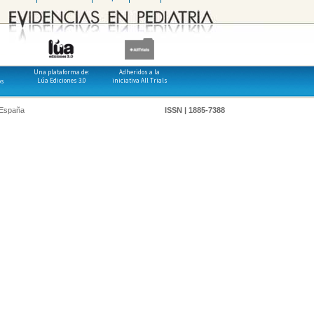
Una plataforma de:
Adheridos a la
Lúa Ediciones 3.0
iniciativa All Trials
os
 España
ISSN | 1885-7388