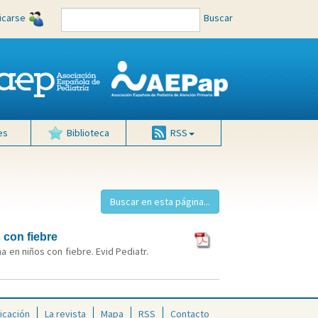
ficarse
Buscar
es
Biblioteca
RSS
 con fiebre
a en niños con fiebre. Evid Pediatr.
icación
La revista
Mapa
RSS
Contacto