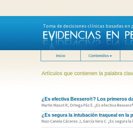
Toma de decisiones clínicas basadas en 
Inicio
Contenidos
Artículos que contienen la palabra clav
¿Es efectiva Bexsero®? Los primeros da
Martin Masot R, Ortega Páz E. ¿Es efectiva Bexsero®
¿Es segura la intubación traqueal en la 
Ruiz-Canela Cáceres J, García Vera C. ¿Es segura la i