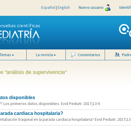
Español
|
English
Nuevo usuario
Identi
pruebas científicas
Temas
La revista
Comentarios
Padr
e "análisis de supervivencia"
tos disponibles
? Los primeros datos disponibles. Evid Pediatr. 2017;13:9.
parada cardiaca hospitalaria?
ntubación traqueal en la parada cardiaca hospitalaria? Evid Pediatr. 2017;13: