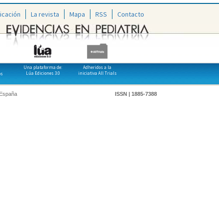
icación
La revista
Mapa
RSS
Contacto
Una plataforma de:
Adheridos a la
Lúa Ediciones 3.0
iniciativa All Trials
os
 España
ISSN | 1885-7388