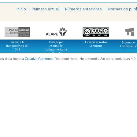
Inicio
Número actual
Números anteriores
Normas de publ
Premio a la
Avalado por:
Licencias Creative
Estamos en:
transparencia del
Asociación
Commons
Epistemonik
SNS
Latinoamericana
de Pediatría
es de la licencia
Creative Commons
Reconocimiento-No comercial-Sin obras derivadas 4.0