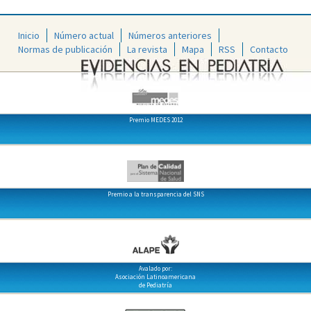
Inicio
Número actual
Números anteriores
Normas de publicación
La revista
Mapa
RSS
Contacto
Premio MEDES 2012
Premio a la transparencia del SNS
Avalado por:
Asociación Latinoamericana
de Pediatría