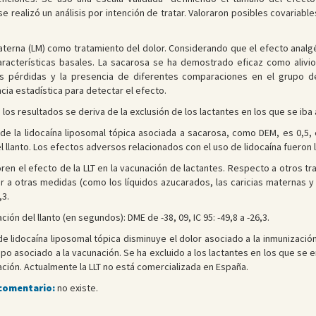
realizó un análisis por intención de tratar. Valoraron posibles covariable
materna (LM) como tratamiento del dolor. Considerando que el efecto analgé
racterísticas basales. La sacarosa se ha demostrado eficaz como alivio
Las pérdidas y la presencia de diferentes comparaciones en el grupo
cia estadística para detectar el efecto.
e los resultados se deriva de la exclusión de los lactantes en los que se iba
de la lidocaína liposomal tópica asociada a sacarosa, como DEM, es 0,5,
el llanto. Los efectos adversos relacionados con el uso de lidocaína fueron 
n el efecto de la LLT en la vacunación de lactantes. Respecto a otros tra
r a otras medidas (como los líquidos azucarados, las caricias maternas y 
,3.
n del llanto (en segundos): DME de -38, 09, IC 95: -49,8 a -26,3.
de lidocaína liposomal tópica disminuye el dolor asociado a la inmunizac
iempo asociado a la vacunación. Se ha excluido a los lactantes en los que s
ción. Actualmente la LLT no está comercializada en España.
 comentario:
no existe.