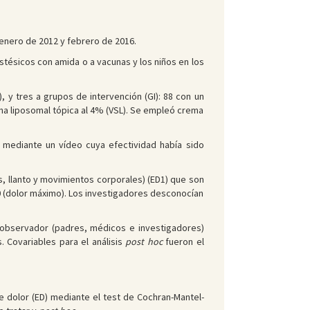
 enero de 2012 y febrero de 2016.
tésicos con amida o a vacunas y los niños en los
, y tres a grupos de intervención (GI): 88 con un
ína liposomal tópica al 4% (VSL). Se empleó crema
r mediante un vídeo cuya efectividad había sido
es, llanto y movimientos corporales) (ED1) que son
0 (dolor máximo). Los investigadores desconocían
l observador (padres, médicos e investigadores)
. Covariables para el análisis
post hoc
fueron el
 dolor (ED) mediante el test de Cochran-Mantel-