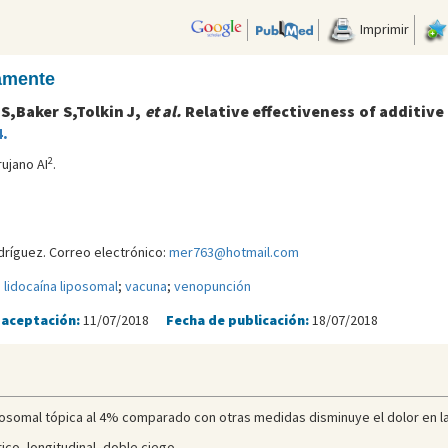
Imprimir
camente
 S,Baker S,Tolkin J,
et al.
Relative effectiveness of additive
.
2
rujano AI
.
ríguez. Correo electrónico:
mer763@hotmail.com
;
lidocaína liposomal
;
vacuna
;
venopunción
 aceptación:
11/07/2018
Fecha de publicación:
18/07/2018
posomal tópica al 4% comparado con otras medidas disminuye el dolor en la v
ico, longitudinal, doble ciego.