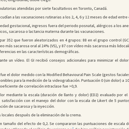
bulatorias atendidas por siete facultativos en Toronto, Canadá.
udían a las vacunaciones rutinarias a los 2, 4, 6 y 12 meses de edad entre
ad gestacional, ingresos fuera del periodo posnatal, alérgicos a los anes
cos, sacarosa o lactancia materna durante las vacunaciones.
par 352 que fueron aleatorizados en 4 grupos: 88 en el grupo control (GC)
ídeo más sacarosa oral al 24% (VS), y 87 con vídeo más sacarosa más lidoca
ferencias en las características demográficas.
ante un vídeo. El GI recibió consejos adicionales para minimizar el dolo
l fue el dolor medido con la Modified Behavioural Pain Scale (gestos facial
ibles para la medición de la videograbación. Puntuación 0 (sin dolor) a 1
eficiente de correlación intraclase fue >0,9.
lor mediante la escala (duración de llanto y dolor) (ED2) evaluado por e
 satisfacción con el manejo del dolor con la escala de Likert de 5 puntos
ción de sacarosa y la inyección.
 locales después de la eliminación de la crema.
n tamaño del efecto de 0,2. Se compararon las puntuaciones de escala de
2