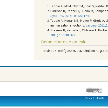
Taddio A, McMurtry CM, Shah V, Riddell 
Harrison D, Reszel J, Bueno M, Sampson
Syst Rev. 2016;10:CD011248.
Taddio A, Hogan ME, Moyer P, Girgis A, 
immunization injections.
Vaccine. 2011;2
Stevens B, Yamada J, Ohlsson A, Halibur
2016;7:CD001069.
Cómo citar este artículo
Fernández Rodríguez M, Díaz Cirujano AI. ¿Es ef
Premio MEDES 2012