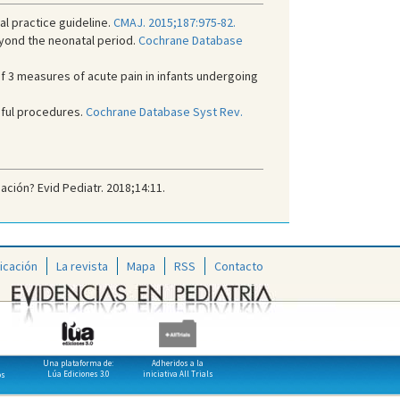
al practice guideline.
CMAJ. 2015;187:975-82.
eyond the neonatal period.
Cochrane Database
ty of 3 measures of acute pain in infants undergoing
nful procedures.
Cochrane Database Syst Rev.
ación? Evid Pediatr. 2018;14:11.
icación
La revista
Mapa
RSS
Contacto
Una plataforma de:
Adheridos a la
Lúa Ediciones 3.0
iniciativa All Trials
os