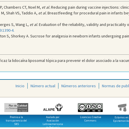
RP, Chambers CT, Noel M,
et al.
Reducing pain during vaccine injections: clinic
 M, Shah VS, Taddio A,
et al.
Breastfeeding for procedural pain in infants b
Gerges S, Wang L,
et al
. Evaluation of the reliability, validity and practicali
9:1390-4.
ton S, Shorkey A. Sucrose for analgesia in newborn infants undergoing pai
icaz la lidocaína liposomal tópica para prevenir el dolor asociado a la vacun
Inicio
Número actual
Números anteriores
Normas de publ
Premio a la
Avalado por:
Licencias Creative
Estamos en:
transparencia del
Asociación
Commons
Epistemonik
SNS
Latinoamericana
de Pediatría