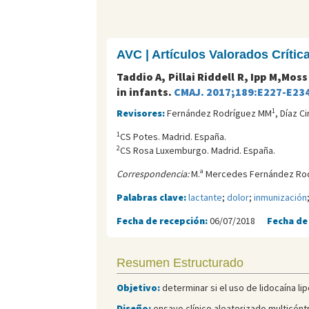
AVC | Artículos Valorados Críti
Taddio A, Pillai Riddell R, Ipp M,Moss
in infants.
CMAJ. 2017;189:E227-E234
1
Revisores:
Fernández Rodríguez MM
, Díaz Ci
1
CS Potes. Madrid. España.
2
CS Rosa Luxemburgo. Madrid. España.
Correspondencia:
M.ª Mercedes Fernández Rod
Palabras clave:
lactante
;
dolor
;
inmunización
Fecha de recepción:
06/07/2018
Fecha de
Resumen Estructurado
Objetivo:
determinar si el uso de lidocaína li
Diseño:
ensayo clínico aleatorizado multicéntr