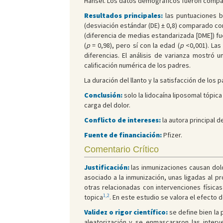
Hansel. Los datos demográficos fueron compara
Resultados principales:
las puntuaciones b
(desviación estándar (DE) ± 0,8) comparado con
(diferencia de medias estandarizada [DME]) fue
(
p
= 0,98), pero sí con la edad (
p
<0,001). Las
diferencias. El análisis de varianza mostró 
calificación numérica de los padres.
La duración del llanto y la satisfacción de los
Conclusión:
solo la lidocaína liposomal tópica
carga del dolor.
Conflicto de intereses:
la autora principal 
Fuente de financiación:
Pfizer.
Comentario Crítico
Justificación:
las inmunizaciones causan dolo
asociado a la inmunización, unas ligadas al p
otras relacionadas con intervenciones físicas
1,2
topica
. En este estudio se valora el efecto de
Validez o rigor científico:
se define bien la 
aleatorización y se enmascararon las interv