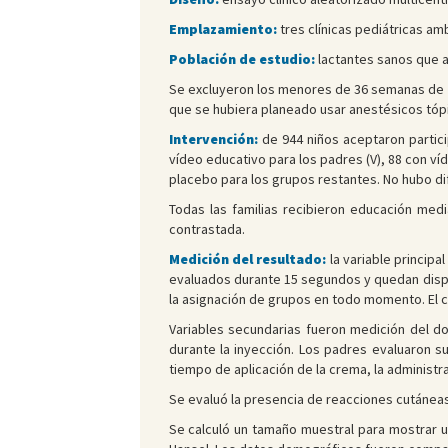
Emplazamiento:
tres clínicas pediátricas am
Población de estudio:
lactantes sanos que ac
Se excluyeron los menores de 36 semanas de ed
que se hubiera planeado usar anestésicos tópi
Intervención:
de 944 niños aceptaron partici
vídeo educativo para los padres (V), 88 con v
placebo para los grupos restantes. No hubo di
Todas las familias recibieron educación medi
contrastada.
Medición del resultado:
la variable principa
evaluados durante 15 segundos y quedan dispon
la asignación de grupos en todo momento. El co
Variables secundarias fueron medición del do
durante la inyección. Los padres evaluaron su
tiempo de aplicación de la crema, la administra
Se evaluó la presencia de reacciones cutáneas
Se calculó un tamaño muestral para mostrar u