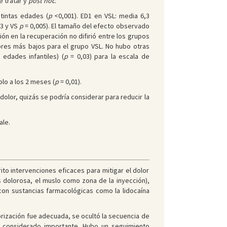
e tratar y
post hoc
.
stintas edades (
p
<0,001). ED1 en VSL: media 6,3
3 y VS
p
= 0,005). El tamaño del efecto observado
ión en la recuperación no difirió entre los grupos
ores más bajos para el grupo VSL. No hubo otras
 edades infantiles) (
p
= 0,03) para la escala de
olo a los 2 meses (
p
= 0,01).
l dolor, quizás se podría considerar para reducir la
ale.
to intervenciones eficaces para mitigar el dolor
ás dolorosa, el muslo como zona de la inyección),
o con sustancias farmacológicas como la lidocaína
torización fue adecuada, se ocultó la secuencia de
 considerado importante. Hubo un seguimiento