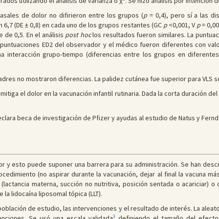
dos utilizando el análisis de varianza o χ
. Se hizo análisis por intención d
asales de dolor no difirieron entre los grupos (
p
= 0,4), pero sí a las di
 6,7 (DE ± 0,8) en cada uno de los grupos restantes (GC
p
<0,001, V
p
= 0,00
 de 0,5. En el análisis
post hoc
los resultados fueron similares. La puntuac
 puntuaciones ED2 del observador y el médico fueron diferentes con val
una interacción grupo-tiempo (diferencias entre los grupos en diferentes
 padres no mostraron diferencias. La palidez cutánea fue superior para VLS s
 mitiga el dolor en la vacunación infantil rutinaria. Dada la corta duración de
declara beca de investigación de Pfizer y ayudas al estudio de Natus y Fernd
r y esto puede suponer una barrera para su administración. Se han descri
rocedimiento (no aspirar durante la vacunación, dejar al final la vacuna m
 (lactancia materna, succión no nutritiva, posición sentada o acariciar) 
 la lidocaína liposomal tópica (LLT).
población de estudio, las intervenciones y el resultado de interés. La alea
3
enciones. Se usó una escala validada
definiendo el tamaño del efecto