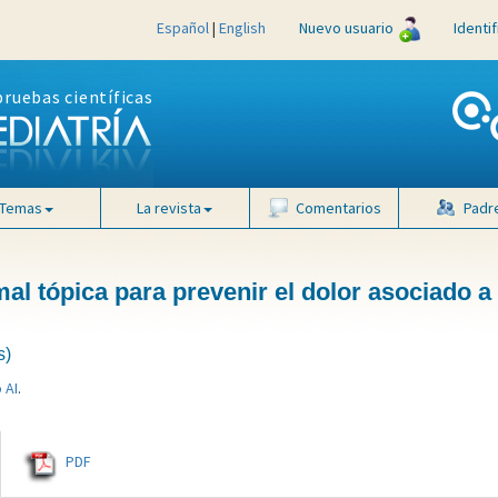
Español
|
English
Nuevo usuario
Identi
pruebas científicas
Temas
La revista
Comentarios
Padr
mal tópica para prevenir el dolor asociado a 
s)
 AI
.
PDF