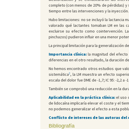
completo (con menos de 20% de pérdidas) y se 
tiempo entre las intervenciones y la inyección.
Hubo limitaciones: no se incluyó la lactancia 
valorado qué lactantes tomaban LM en las ca
excluirse su efecto como cointervención. 
pinchazos) pudieron influir en una menor poten
La principal limitación para la generalización d
Importancia clínica:
la magnitud del efecto 
diferencias en el otro resultado, la duración d
No hemos encontrado otros estudios que valore
2
sistemática
, la LM muestra un efecto superio
escala del dolor fue DME de -1,7; IC 95: -2,2 a -1
También se comprobó una reducción en la duració
Aplicabilidad en la práctica clínica:
el uso 
de lidocaína implicaría elevar el coste y el t
no podemos generalizar el efecto a esta pobla
Conflicto de intereses de las autoras del
Bibliografía