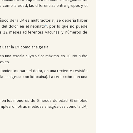
s como la edad, las diferencias entre grupos y el
sico de la LM es multifactorial, se debería haber
4
 del dolor en el neonato
, por lo que no puede
 de 12 meses (diferentes vacunas y números de
 a usar la LM como analgesia.
 en una escala cuyo valor máximo es 10. No hubo
leves.
tamientos para el dolor, en una reciente revisión
la analgesia con lidocaína). La reducción con una
ión en los menores de 6 meses de edad. El empleo
e emplearon otras medidas analgésicas como la LM;