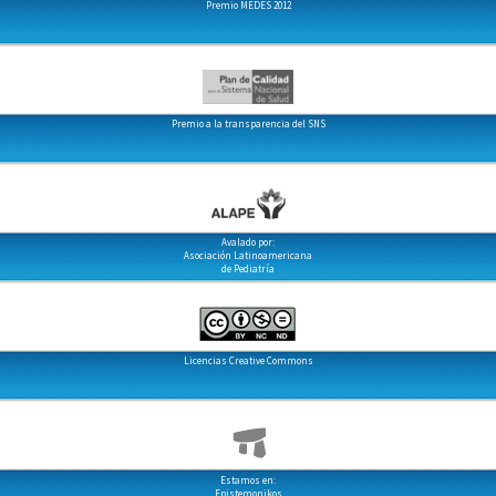
Premio MEDES 2012
Premio a la transparencia del SNS
Avalado por:
Asociación Latinoamericana
de Pediatría
Licencias Creative Commons
Estamos en:
Epistemonikos