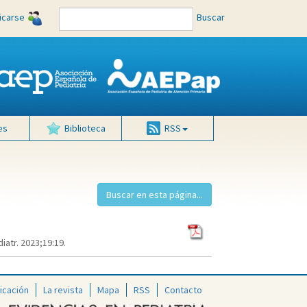
ficarse
Buscar
es
Biblioteca
RSS
atr. 2023;19:19.
icación
La revista
Mapa
RSS
Contacto