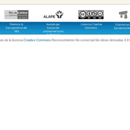
Premio a la
Avalado por:
Licencias Creative
Estamos en:
transparencia del
Asociación
Commons
Epistemonik
SNS
Latinoamericana
de Pediatría
es de la licencia
Creative Commons
Reconocimiento-No comercial-Sin obras derivadas 4.0