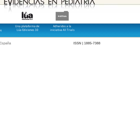
Una plataforma de:
Adheridos a la
Lúa Ediciones 3.0
iniciativa All Trials
os
 España
ISSN | 1885-7388