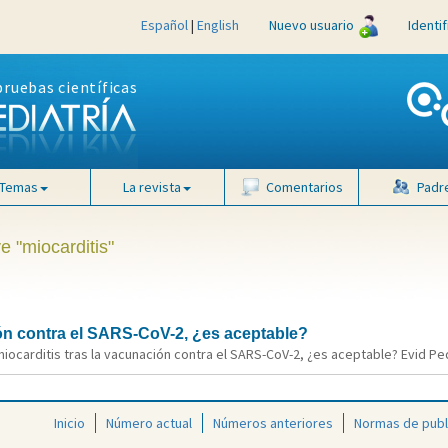
Español
|
English
Nuevo usuario
Identi
pruebas científicas
Temas
La revista
Comentarios
Padr
e "miocarditis"
ión contra el SARS-CoV-2, ¿es aceptable?
ocarditis tras la vacunación contra el SARS-CoV-2, ¿es aceptable? Evid Pedi
Inicio
Número actual
Números anteriores
Normas de publ