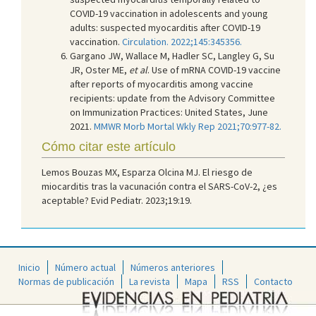
COVID-19 vaccination in adolescents and young
adults: suspected myocarditis after COVID-19
vaccination.
Circulation. 2022;145:345356.
Gargano JW, Wallace M, Hadler SC, Langley G, Su
JR, Oster ME,
et al
. Use of mRNA COVID-19 vaccine
after reports of myocarditis among vaccine
recipients: update from the Advisory Committee
on Immunization Practices: United States, June
2021.
MMWR Morb Mortal Wkly Rep 2021;70:977-82.
Cómo citar este artículo
Lemos Bouzas MX, Esparza Olcina MJ. El riesgo de
miocarditis tras la vacunación contra el SARS-CoV-2, ¿es
aceptable? Evid Pediatr. 2023;19:19.
Inicio
Número actual
Números anteriores
Normas de publicación
La revista
Mapa
RSS
Contacto