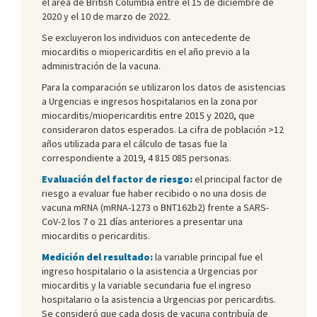
el área de British Columbia entre el 15 de diciembre de
2020 y el 10 de marzo de 2022.
Se excluyeron los individuos con antecedente de
miocarditis o miopericarditis en el año previo a la
administración de la vacuna.
Para la comparación se utilizaron los datos de asistencias
a Urgencias e ingresos hospitalarios en la zona por
miocarditis/miopericarditis entre 2015 y 2020, que
consideraron datos esperados. La cifra de población >12
años utilizada para el cálculo de tasas fue la
correspondiente a 2019, 4 815 085 personas.
Evaluación del factor de riesgo:
el principal factor de
riesgo a evaluar fue haber recibido o no una dosis de
vacuna mRNA (mRNA-1273 o BNT162b2) frente a SARS-
CoV-2 los 7 o 21 días anteriores a presentar una
miocarditis o pericarditis.
Medición del resultado:
la variable principal fue el
ingreso hospitalario o la asistencia a Urgencias por
miocarditis y la variable secundaria fue el ingreso
hospitalario o la asistencia a Urgencias por pericarditis.
Se consideró que cada dosis de vacuna contribuía de