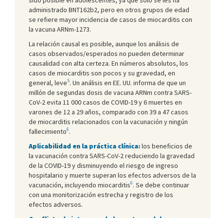
administrado BNT162b2, pero en otros grupos de edad
se refiere mayor incidencia de casos de miocarditis con
la vacuna ARNm-1273.
La relación causal es posible, aunque los análisis de
casos observados/esperados no pueden determinar
causalidad con alta certeza. En números absolutos, los
casos de miocarditis son pocos y su gravedad, en
5
general, leve
. Un análisis en EE. UU. informa de que un
millón de segundas dosis de vacuna ARNm contra SARS-
CoV-2 evita 11 000 casos de COVID-19 y 6 muertes en
varones de 12 a 29 años, comparado con 39 a 47 casos
de miocarditis relacionados con la vacunación y ningún
6
fallecimiento
.
Aplicabilidad en la práctica clínica:
los beneficios de
la vacunación contra SARS-CoV-2 reduciendo la gravedad
de la COVID-19 y disminuyendo el riesgo de ingreso
hospitalario y muerte superan los efectos adversos de la
6
vacunación, incluyendo miocarditis
. Se debe continuar
con una monitorización estrecha y registro de los
efectos adversos.