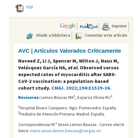
PDF
Imprimir
Añadir a biblioteca
Comentar este artículo
AVC | Artículos Valorados Críticamente
Naveed Z, Li J, Spencer M, Wilton J, Naus M,
Velásquez García HA,
et al
. Observed versus
expected rates of myocarditis after SARS-
CoV-2 vaccination: a population-based
cohort study.
CMAJ. 2022;194:E1529-36.
1
2
Revisores:
Lemos Bouzas MX
, Esparza Olcina MJ
.
1
Hospital Álvaro Cunqueiro. Vigo. Pontevedra. España.
2
Pediatra de Atención Primaria. Madrid. España.
Correspondencia:
M.ª Xesús Lemos Bouzas . Correo electr
ónico:
maria.xesus.lemos.bouzas@sergas.es