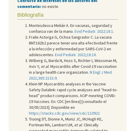
Conflicto de intereses de los autores del
comentario:
no existe.
Bibliografía
Montesdeoca Melián A. En vacunas, seguridad y
confianza van de la mano.
Evid Pediatr. 2022:18:1.
Fraile Astorga G, Ochoa Sangrador C. La vacuna
BNT162b2 parece tener una alta efectividad frente
a la infección y enfermedad por SARS-CoV-2 en
adolescentes.
Evid Pediatr. 2022;18:18.
Witberg G, Barda N, Hoss S, Richter I, Wiessman M,
Aviv Y,
et al
. Myocarditis after Covid-19 vaccination
in a large health care organization.
N Engl J Med.
2021;385:2132-9.
Klein NP. Myocarditis analyses in the Vaccine
Safety Datalink: rapid cycle analyses and “head-to-
head” product comparisons. ACIP meeting COVID-
19 Vaccines. En: CDC [en línea] [consultado el
30/05/2023]. Disponible en
https://stacks.cdc.gov/view/cdc/110921
Truong DT, Dionne A, Muniz JC, McHugh KE,
Portman MA, Lambert LM,
et al
. Clinically
suspected myocarditis temporally related to