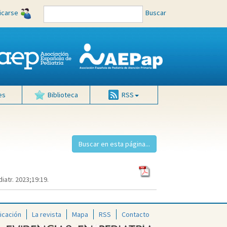
ficarse
Buscar
es
Biblioteca
RSS
atr. 2023;19:19.
icación
La revista
Mapa
RSS
Contacto