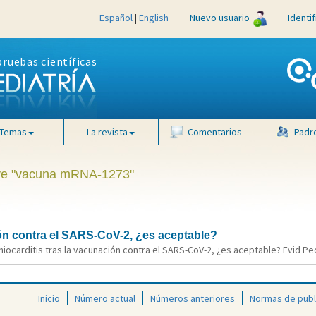
Español
|
English
Nuevo usuario
Identi
pruebas científicas
Temas
La revista
Comentarios
Padr
lave "vacuna mRNA-1273"
ión contra el SARS-CoV-2, ¿es aceptable?
ocarditis tras la vacunación contra el SARS-CoV-2, ¿es aceptable? Evid Pedi
Inicio
Número actual
Números anteriores
Normas de publ