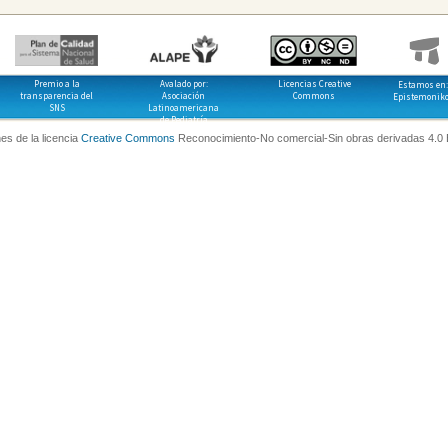
Premio a la
Avalado por:
Licencias Creative
Estamos en:
transparencia del
Asociación
Commons
Epistemonik
SNS
Latinoamericana
de Pediatría
es de la licencia
Creative Commons
Reconocimiento-No comercial-Sin obras derivadas 4.0