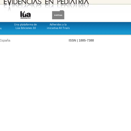
Una plataforma de:
Adheridos a la
Lúa Ediciones 3.0
iniciativa All Trials
os
 España
ISSN | 1885-7388