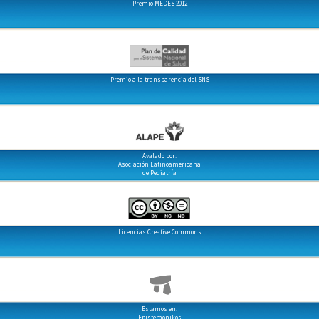
Premio MEDES 2012
Premio a la transparencia del SNS
Avalado por:
Asociación Latinoamericana
de Pediatría
Licencias Creative Commons
Estamos en:
Epistemonikos