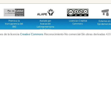
Premio a la
Avalado por:
Licencias Creative
Estamos en:
transparencia del
Asociación
Commons
Epistemonik
SNS
Latinoamericana
de Pediatría
es de la licencia
Creative Commons
Reconocimiento-No comercial-Sin obras derivadas 4.0