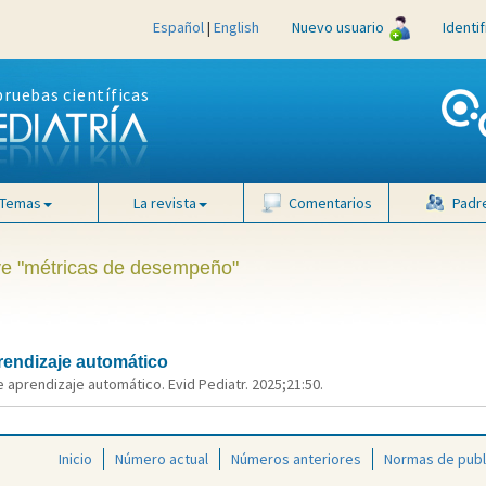
Español
|
English
Nuevo usuario
Identi
pruebas científicas
Temas
La revista
Comentarios
Padr
ave "métricas de desempeño"
rendizaje automático
 aprendizaje automático. Evid Pediatr. 2025;21:50.
Inicio
Número actual
Números anteriores
Normas de publ