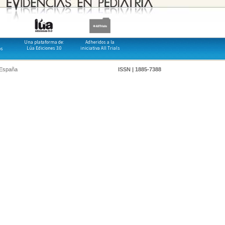
Una plataforma de:
Adheridos a la
Lúa Ediciones 3.0
iniciativa All Trials
os
 España
ISSN | 1885-7388