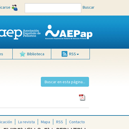
ficarse
Buscar
es
Biblioteca
RSS
icación
La revista
Mapa
RSS
Contacto