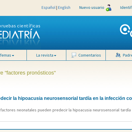
Español
|
English
Nuevo usuario
Identi
pruebas científicas
Temas
La revista
Comentarios
Padr
e "factores pronósticos"
ecir la hipoacusia neurosensorial tardía en la infección c
factores neonatales pueden predecir la hipoacusia neurosensorial tardía e