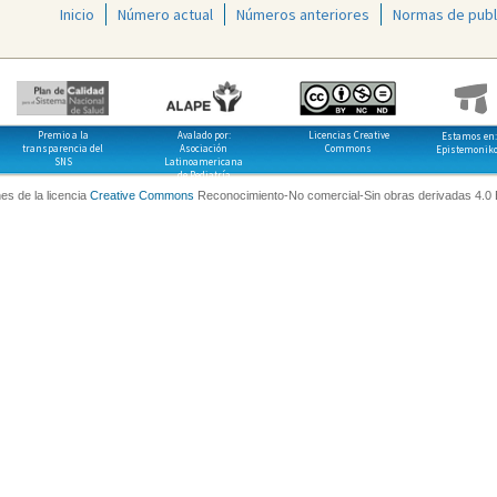
Inicio
Número actual
Números anteriores
Normas de publ
Premio a la
Avalado por:
Licencias Creative
Estamos en:
transparencia del
Asociación
Commons
Epistemonik
SNS
Latinoamericana
de Pediatría
es de la licencia
Creative Commons
Reconocimiento-No comercial-Sin obras derivadas 4.0