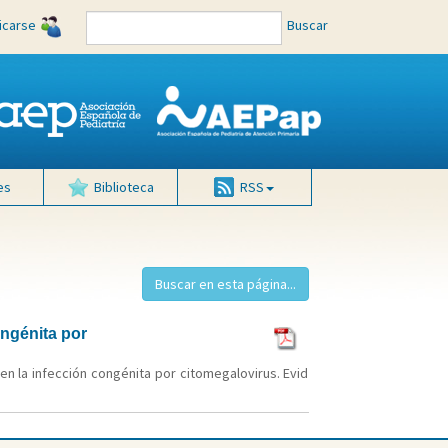
ficarse
Buscar
es
Biblioteca
RSS
ongénita por
n la infección congénita por citomegalovirus. Evid