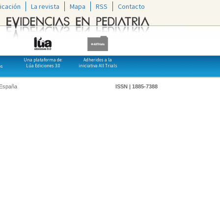
icación
La revista
Mapa
RSS
Contacto
Una plataforma de:
Adheridos a la
Lúa Ediciones 3.0
iniciativa All Trials
os
 España
ISSN | 1885-7388