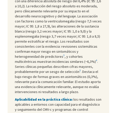
con una diferencia absoluta de riesgo del 6,4% (IC 95: 2,6
a 10,2). La reducción del riesgo absoluto es moderada,
pero clínicamente relevante por su impacto en el
desarrollo neurocognitivo y del lenguaje. La asociación
con factores como la ventriculomegalia (riesgo 7,5 veces
mayor; IC 95: 1,8 a 27,9), las alteraciones de la sustancia
blanca (riesgo 3,2 veces mayor; IC 95: 1,0 a 9,0) y la
esplenomegalia (riesgo 3,7 veces mayor; IC 95: 1,6 a 8,5)
permite estratificar el riesgo. Los resultados son
consistentes con la evidencia: revisiones sistemáticas
confirman mayor riesgo en sintomáticos y
3
heterogeneidad de predictores
, y cohortes
4
multicéntricas muestran incidencias similares (~6,3%)
.
Series clínicas pequeñas describen cifras mayores,
5
probablemente por un sesgo de selección
. Destaca el
bajo riesgo de formas graves en asintomáticos (0,3%),
relevante para la comunicación familiar. El estudio aporta
una evidencia clínicamente relevante, aunque no evalúa
intervenciones ni resultados a largo plazo.
Aplicabilidad en la práctica clínica:
los resultados son
aplicables a entornos con capacidad para el diagnóstico
y seguimiento del CMV-c y programas de control