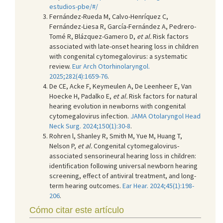
estudios-pbe/#/
Fernández-Rueda M, Calvo-Henríquez C,
Fernández-Liesa R, García-Fernández A, Pedrero-
Tomé R, Blázquez-Gamero D,
et al.
Risk factors
associated with late-onset hearing loss in children
with congenital cytomegalovirus: a systematic
review.
Eur Arch Otorhinolaryngol.
2025;282(4):1659-76
.
De CE, Acke F, Keymeulen A, De Leenheer E, Van
Hoecke H, Padalko E,
et al.
Risk factors for natural
hearing evolution in newborns with congenital
cytomegalovirus infection.
JAMA Otolaryngol Head
Neck Surg. 2024;150(1):30-8
.
Rohren l, Shanley R, Smith M, Yue M, Huang T,
Nelson P,
et al.
Congenital cytomegalovirus-
associated sensorineural hearing loss in children:
identification following universal newborn hearing
screening, effect of antiviral treatment, and long-
term hearing outcomes.
Ear Hear. 2024;45(1):198-
206
.
Cómo citar este artículo