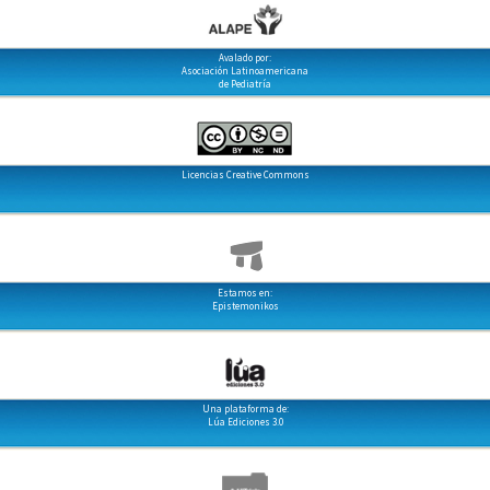
Avalado por:
Asociación Latinoamericana
de Pediatría
Licencias Creative Commons
Estamos en:
Epistemonikos
Una plataforma de:
Lúa Ediciones 3.0