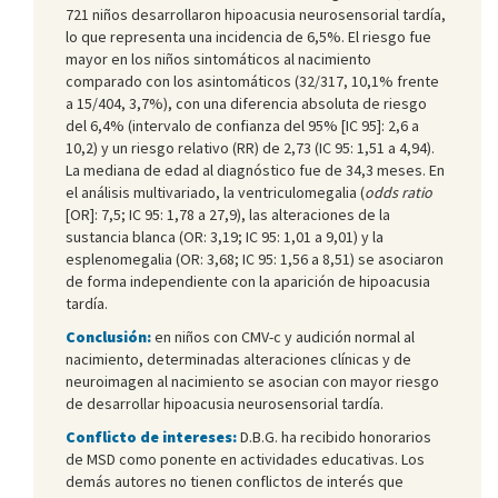
721 niños desarrollaron hipoacusia neurosensorial tardía,
lo que representa una incidencia de 6,5%. El riesgo fue
mayor en los niños sintomáticos al nacimiento
comparado con los asintomáticos (32/317, 10,1% frente
a 15/404, 3,7%), con una diferencia absoluta de riesgo
del 6,4% (intervalo de confianza del 95% [IC 95]: 2,6 a
10,2) y un riesgo relativo (RR) de 2,73 (IC 95: 1,51 a 4,94).
La mediana de edad al diagnóstico fue de 34,3 meses. En
el análisis multivariado, la ventriculomegalia (
odds ratio
[OR]: 7,5; IC 95: 1,78 a 27,9), las alteraciones de la
sustancia blanca (OR: 3,19; IC 95: 1,01 a 9,01) y la
esplenomegalia (OR: 3,68; IC 95: 1,56 a 8,51) se asociaron
de forma independiente con la aparición de hipoacusia
tardía.
Conclusión:
en niños con CMV-c y audición normal al
nacimiento, determinadas alteraciones clínicas y de
neuroimagen al nacimiento se asocian con mayor riesgo
de desarrollar hipoacusia neurosensorial tardía.
Conflicto de intereses:
D.B.G. ha recibido honorarios
de MSD como ponente en actividades educativas. Los
demás autores no tienen conflictos de interés que