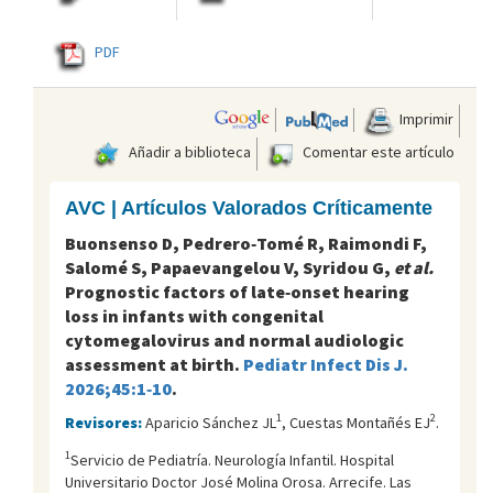
PDF
Imprimir
Añadir a biblioteca
Comentar este artículo
AVC | Artículos Valorados Críticamente
Buonsenso D, Pedrero‑Tomé R, Raimondi F,
Salomé S, Papaevangelou V, Syridou G,
et al.
Prognostic factors of late‑onset hearing
loss in infants with congenital
cytomegalovirus and normal audiologic
assessment at birth.
Pediatr Infect Dis J.
2026;45:1‑10
.
1
2
Revisores:
Aparicio Sánchez JL
, Cuestas Montañés EJ
.
1
Servicio de Pediatría. Neurología Infantil. Hospital
Universitario Doctor José Molina Orosa. Arrecife. Las