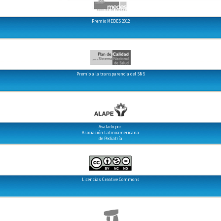
Premio MEDES 2012
Premio a la transparencia del SNS
Avalado por:
Asociación Latinoamericana
de Pediatría
Licencias Creative Commons