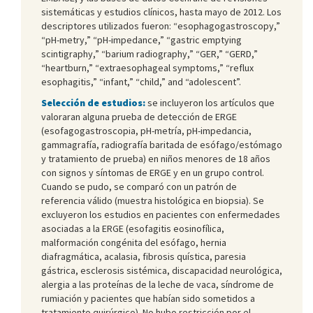
sistemáticas y estudios clínicos, hasta mayo de 2012. Los
descriptores utilizados fueron: “esophagogastroscopy,”
“pH-metry,” “pH-impedance,” “gastric emptying
scintigraphy,” “barium radiography,” “GER,” “GERD,”
“heartburn,” “extraesophageal symptoms,” “reflux
esophagitis,” “infant,” “child,” and “adolescent”.
Selección de estudios:
se incluyeron los artículos que
valoraran alguna prueba de detección de ERGE
(esofagogastroscopia, pH-metría, pH-impedancia,
gammagrafía, radiografía baritada de esófago/estómago
y tratamiento de prueba) en niños menores de 18 años
con signos y síntomas de ERGE y en un grupo control.
Cuando se pudo, se comparó con un patrón de
referencia válido (muestra histológica en biopsia). Se
excluyeron los estudios en pacientes con enfermedades
asociadas a la ERGE (esofagitis eosinofílica,
malformación congénita del esófago, hernia
diafragmática, acalasia, fibrosis quística, paresia
gástrica, esclerosis sistémica, discapacidad neurológica,
alergia a las proteínas de la leche de vaca, síndrome de
rumiación y pacientes que habían sido sometidos a
tratamiento quirúrgico). No hubo restricción por el