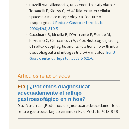
Ravelli AM, Villanacci V, Ruzzenenti N, Grigolato P,
Tobanelli P, Klersy C,
et al.
Dilated intercellular
spaces: a major morphological feature of
esophagitis.
J Pediatr Gastroenterol Nutr.
2006;42(5):510-5
.
Cucchiara S, Minella R, D’Armiento F, Franco M,
Iervolino C, Campanozzi A,
et al.
Histologic grading
of reflux esophagitis and its relationship with intra-
oesophageal and intragastric pH variables.
Eur J
Gastroenterol Hepatol. 1993;5:621-6
.
Artículos relacionados
ED
|
¿Podemos diagnosticar
adecuadamente el reflujo
gastroesofágico en niños?
Díaz Martín JJ. ¿Podemos diagnosticar adecuadamente el
reflujo gastroesofágico en niños? Evid Pediatr. 2013;9:59.