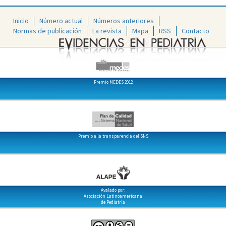
Inicio
Número actual
Números anteriores
Normas de publicación
La revista
Mapa
RSS
Contacto
Premio MEDES 2012
Premio a la transparencia del SNS
Avalado por:
Asociación Latinoamericana
de Pediatría