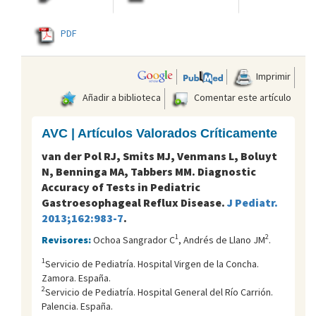
PDF
Imprimir
Añadir a biblioteca
Comentar este artículo
AVC | Artículos Valorados Críticamente
van der Pol RJ, Smits MJ, Venmans L, Boluyt
N, Benninga MA, Tabbers MM. Diagnostic
Accuracy of Tests in Pediatric
Gastroesophageal Reflux Disease.
J Pediatr.
2013;162:983-7
.
1
2
Revisores:
Ochoa Sangrador C
, Andrés de Llano JM
.
1
Servicio de Pediatría. Hospital Virgen de la Concha.
Zamora. España.
2
Servicio de Pediatría. Hospital General del Río Carrión.
Palencia. España.