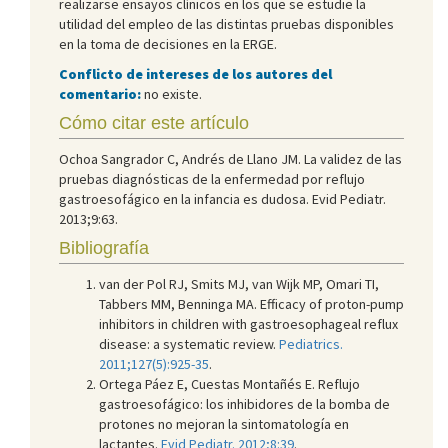
realizarse ensayos clínicos en los que se estudie la
utilidad del empleo de las distintas pruebas disponibles
en la toma de decisiones en la ERGE.
Conflicto de intereses de los autores del
comentario:
no existe.
Cómo citar este artículo
Ochoa Sangrador C, Andrés de Llano JM. La validez de las
pruebas diagnósticas de la enfermedad por reflujo
gastroesofágico en la infancia es dudosa. Evid Pediatr.
2013;9:63.
Bibliografía
van der Pol RJ, Smits MJ, van Wijk MP, Omari TI,
Tabbers MM, Benninga MA. Efficacy of proton-pump
inhibitors in children with gastroesophageal reflux
disease: a systematic review.
Pediatrics.
2011;127(5):925-35
.
Ortega Páez E, Cuestas Montañés E. Reflujo
gastroesofágico: los inhibidores de la bomba de
protones no mejoran la sintomatología en
lactantes.
Evid Pediatr. 2012;8:39
.