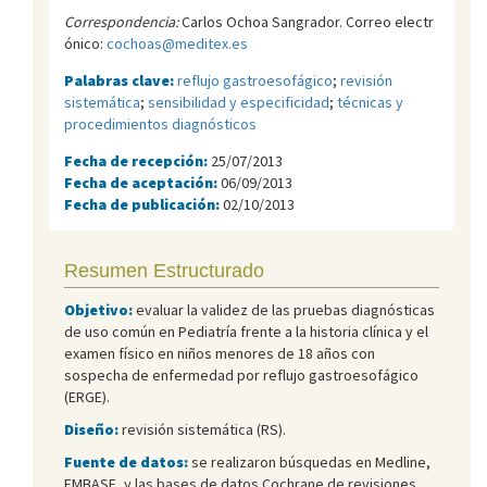
Correspondencia:
Carlos Ochoa Sangrador. Correo electr
ónico:
cochoas@meditex.es
Palabras clave:
reflujo gastroesofágico
;
revisión
sistemática
;
sensibilidad y especificidad
;
técnicas y
procedimientos diagnósticos
Fecha de recepción:
25/07/2013
Fecha de aceptación:
06/09/2013
Fecha de publicación:
02/10/2013
Resumen Estructurado
Objetivo:
evaluar la validez de las pruebas diagnósticas
de uso común en Pediatría frente a la historia clínica y el
examen físico en niños menores de 18 años con
sospecha de enfermedad por reflujo gastroesofágico
(ERGE).
Diseño:
revisión sistemática (RS).
Fuente de datos:
se realizaron búsquedas en Medline,
EMBASE, y las bases de datos Cochrane de revisiones