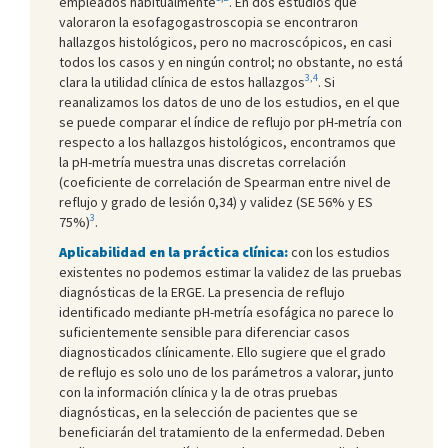
empleados habitualmente
. En dos estudios que
valoraron la esofagogastroscopia se encontraron
hallazgos histológicos, pero no macroscópicos, en casi
todos los casos y en ningún control; no obstante, no está
3
,
4
clara la utilidad clínica de estos hallazgos
. Si
reanalizamos los datos de uno de los estudios, en el que
se puede comparar el índice de reflujo por pH-metría con
respecto a los hallazgos histológicos, encontramos que
la pH-metría muestra unas discretas correlación
(coeficiente de correlación de Spearman entre nivel de
reflujo y grado de lesión 0,34) y validez (SE 56% y ES
3
75%)
.
Aplicabilidad en la práctica clínica:
con los estudios
existentes no podemos estimar la validez de las pruebas
diagnósticas de la ERGE. La presencia de reflujo
identificado mediante pH-metría esofágica no parece lo
suficientemente sensible para diferenciar casos
diagnosticados clínicamente. Ello sugiere que el grado
de reflujo es solo uno de los parámetros a valorar, junto
con la información clínica y la de otras pruebas
diagnósticas, en la selección de pacientes que se
beneficiarán del tratamiento de la enfermedad. Deben