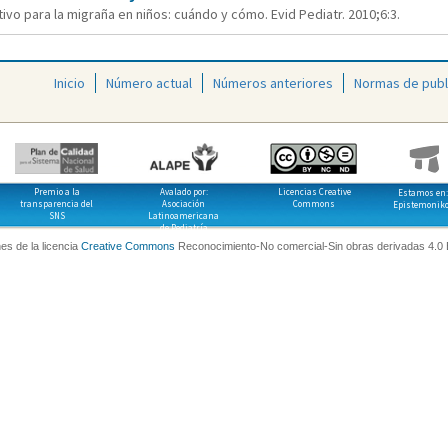
ivo para la migraña en niños: cuándo y cómo. Evid Pediatr. 2010;6:3.
Inicio
Número actual
Números anteriores
Normas de publ
Premio a la
Avalado por:
Licencias Creative
Estamos en:
transparencia del
Asociación
Commons
Epistemonik
SNS
Latinoamericana
de Pediatría
es de la licencia
Creative Commons
Reconocimiento-No comercial-Sin obras derivadas 4.0