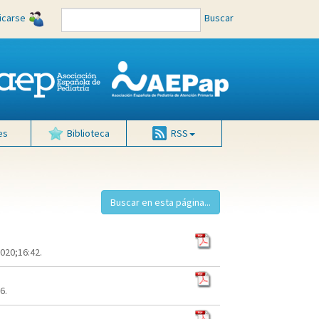
ficarse
Buscar
es
Biblioteca
RSS
020;16:42.
6.