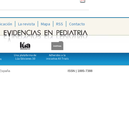
icación
La revista
Mapa
RSS
Contacto
Una plataforma de:
Adheridos a la
Lúa Ediciones 3.0
iniciativa All Trials
os
 España
ISSN | 1885-7388