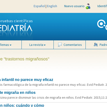
Español
|
English
Nuevo usuario
Identi
pruebas científicas
Temas
La revista
Comentarios
Padr
ve "trastornos migrañosos"
 infantil no parece muy eficaz
s farmacológica de la migraña infantil no parece muy eficaz. Evid Pediatr. 2
 de migraña en niños
zina parece disminuir las crisis de migraña en niños. Evid Pediatr. 2015;11:2
 en niños: cuándo y cómo