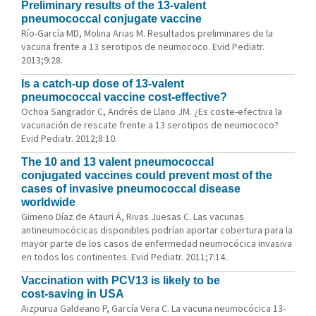
Preliminary results of the 13-valent
pneumococcal conjugate vaccine
Río-García MD, Molina Arias M. Resultados preliminares de la
vacuna frente a 13 serotipos de neumococo. Evid Pediatr.
2013;9:28.
Is a catch-up dose of 13-valent
pneumococcal vaccine cost-effective?
Ochoa Sangrador C, Andrés de Llano JM. ¿Es coste-efectiva la
vacunación de rescate frente a 13 serotipos de neumococo?
Evid Pediatr. 2012;8:10.
The 10 and 13 valent pneumococcal
conjugated vaccines could prevent most of the
cases of invasive pneumococcal disease
worldwide
Gimeno Díaz de Atauri Á, Rivas Juesas C. Las vacunas
antineumocócicas disponibles podrían aportar cobertura para la
mayor parte de los casos de enfermedad neumocócica invasiva
en todos los continentes. Evid Pediatr. 2011;7:14.
Vaccination with PCV13 is likely to be
cost-saving in USA
Aizpurua Galdeano P, García Vera C. La vacuna neumocócica 13-