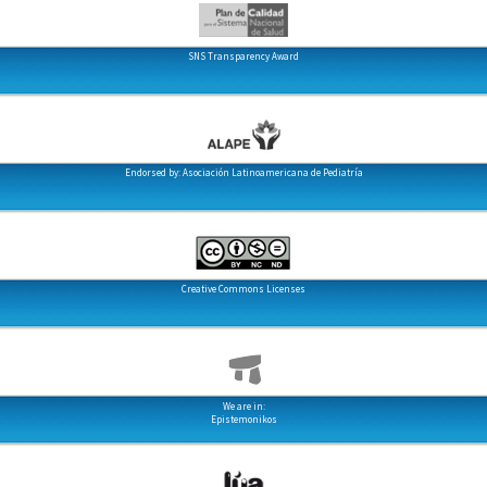
SNS Transparency Award
Endorsed by: Asociación Latinoamericana de Pediatría
Creative Commons Licenses
We are in:
Epistemonikos