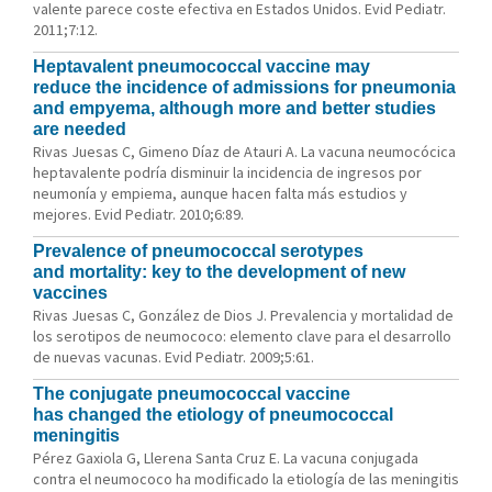
valente parece coste efectiva en Estados Unidos. Evid Pediatr.
2011;7:12.
Heptavalent pneumococcal vaccine may
reduce the incidence of admissions for pneumonia
and empyema, although more and better studies
are needed
Rivas Juesas C, Gimeno Díaz de Atauri A. La vacuna neumocócica
heptavalente podría disminuir la incidencia de ingresos por
neumonía y empiema, aunque hacen falta más estudios y
mejores. Evid Pediatr. 2010;6:89.
Prevalence of pneumococcal serotypes
and mortality: key to the development of new
vaccines
Rivas Juesas C, González de Dios J. Prevalencia y mortalidad de
los serotipos de neumococo: elemento clave para el desarrollo
de nuevas vacunas. Evid Pediatr. 2009;5:61.
The conjugate pneumococcal vaccine
has changed the etiology of pneumococcal
meningitis
Pérez Gaxiola G, Llerena Santa Cruz E. La vacuna conjugada
contra el neumococo ha modificado la etiología de las meningitis