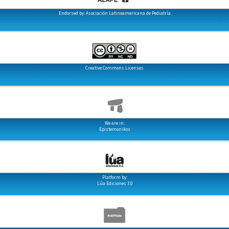
Endorsed by: Asociación Latinoamericana de Pediatría
Creative Commons Licenses
We are in:
Epistemonikos
Platform by:
Lúa Ediciones 3.0