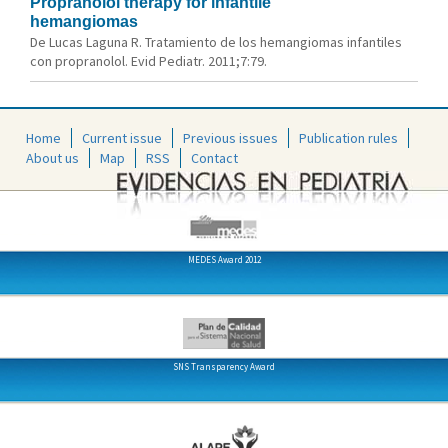
Propranolol therapy for infantile
hemangiomas
De Lucas Laguna R. Tratamiento de los hemangiomas infantiles
con propranolol. Evid Pediatr. 2011;7:79.
Home
Current issue
Previous issues
Publication rules
About us
Map
RSS
Contact
MEDES Award 2012
SNS Transparency Award