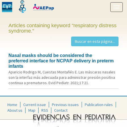
Show
menu
Articles containing keyword "respiratory distress
syndrome."
Nasal masks should be considered the
preferred interface for NCPAP delivery in preterm
infants
Aparicio Rodrigo M, Cuestas Montañés E. Las máscaras nasales
son la interfaz más adecuada para administrar presión positiva
continua a prematuros. Evid Pediatr. 2021;17:21.
Home
Current issue
Previous issues
Publication rules
About us
Map
RSS
Contact