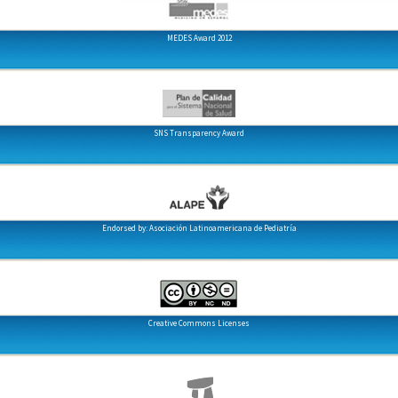
MEDES Award 2012
SNS Transparency Award
Endorsed by: Asociación Latinoamericana de Pediatría
Creative Commons Licenses