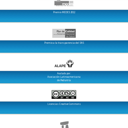
Premio MEDES 2012
Premio a la transparencia del SNS
Avalado por:
Asociación Latinoamericana
de Pediatría
Licencias Creative Commons