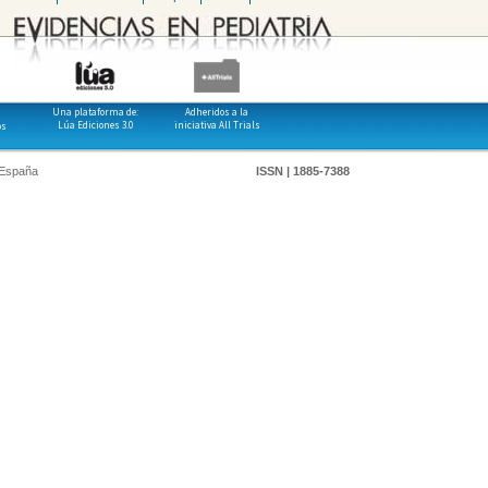
Una plataforma de:
Adheridos a la
Lúa Ediciones 3.0
iniciativa All Trials
os
 España
ISSN | 1885-7388