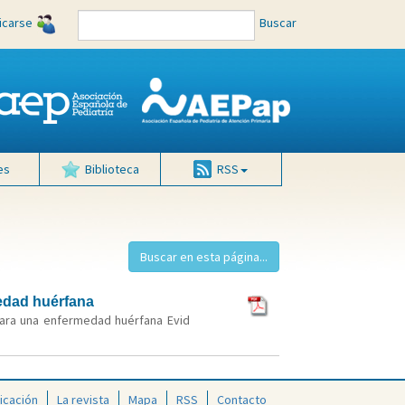
ficarse
Buscar
es
Biblioteca
RSS
medad huérfana
 para una enfermedad huérfana Evid
icación
La revista
Mapa
RSS
Contacto