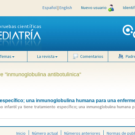
Español
|
English
Nuevo usuario
Identi
pruebas científicas
Temas
La revista
Comentarios
Padr
e "inmunoglobulina antibotulinica"
nto específico; una inmunoglobulina humana para una enfer
smo infantil ya tiene tratamiento específico; una inmunoglobulina humana
Inicio
Número actual
Números anteriores
Normas de publ