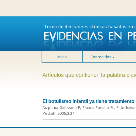
Toma de decisiones clínicas basadas en 
Inicio
Contenidos
Artículos que contienen la palabra clav
El botulismo infantil ya tiene tratamie
Aizpurua Galdeano P, Escola Furlano R . El botuli
Pediatr. 2006;2:24.