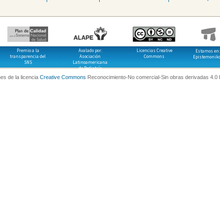
Premio a la
Avalado por:
Licencias Creative
Estamos en:
transparencia del
Asociación
Commons
Epistemonik
SNS
Latinoamericana
de Pediatría
es de la licencia
Creative Commons
Reconocimiento-No comercial-Sin obras derivadas 4.0