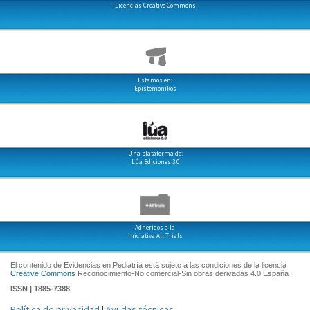
Licencias Creative Commons
Estamos en:
Epistemonikos
Una plataforma de:
Lúa Ediciones 3.0
Adheridos a la
iniciativa All Trials
El contenido de Evidencias en Pediatría está sujeto a las condiciones de la licencia
Creative Commons
Reconocimiento-No comercial-Sin obras derivadas 4.0 España
ISSN | 1885-7388
Política de privacidad
|
Ayudas técnicas