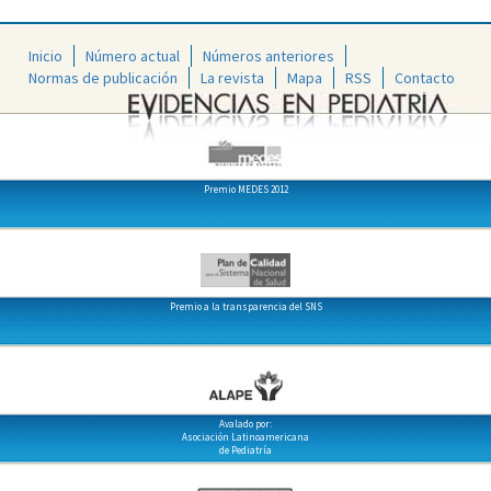
Inicio
Número actual
Números anteriores
Normas de publicación
La revista
Mapa
RSS
Contacto
Premio MEDES 2012
Premio a la transparencia del SNS
Avalado por:
Asociación Latinoamericana
de Pediatría