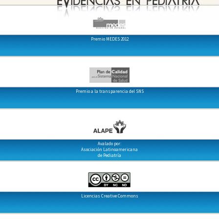
Premio MEDES 2012
Premio a la transparencia del SNS
Avalado por:
Asociación Latinoamericana
de Pediatría
Licencias Creative Commons