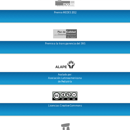
Premio MEDES 2012
Premio a la transparencia del SNS
Avalado por:
Asociación Latinoamericana
de Pediatría
Licencias Creative Commons