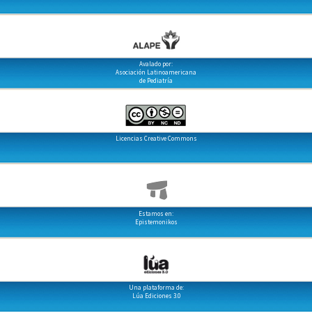
Avalado por:
Asociación Latinoamericana
de Pediatría
Licencias Creative Commons
Estamos en:
Epistemonikos
Una plataforma de:
Lúa Ediciones 3.0