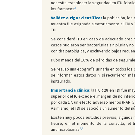
necesita establecer la seguridad en ITU febrile
3
los fármacos
.
Validez o rigor científico:
la población, los 
muestra fue asignada aleatoriamente al TDI y
TDI.
Se consideró ITU en caso de adecuado crecimi
casos pudieron ser bacteriurias sin piuria y no 
con tira patológica, y excluyendo bajos recuen
Hubo menos del 10% de pérdidas de seguimie
Se realizó una ecografía urinaria en todos los
se informan estos datos ni si recurrieron más
instaurado.
Importancia clínica:
la ITUR 28 en TDI fue ma
superior del IC excede el margen de no inferi
por cada 17, un efecto adverso menos (RAR: 5,92%
Asimismo, el TDI se asoció a un aumento del nú
Existen muy pocos estudios previos, algunos me
fiebre, en el momento de la consulta, el t
1,2
antimicrobianas
.