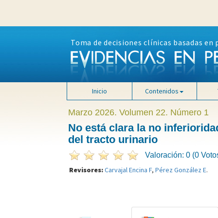
Toma de decisiones clínicas basadas en 
Inicio
Contenidos
Marzo 2026. Volumen 22. Número 1
No está clara la no inferiorida
del tracto urinario
Valoración: 0 (0 Voto
Revisores:
Carvajal Encina F
,
Pérez González E
.