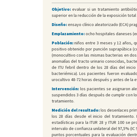
Objetivo:
evaluar si un tratamiento antibiótic
superior en la reducción de la exposición total 
Diseño:
ensayo clínico aleatorizado (ECA) prag
Emplazamiento:
ocho hospitales daneses (en
Población:
niños entre 3 meses y 12 años, qu
positivo obtenido por punción suprapúbica (cu
(monocultivo con las mismas bacterias en dos
anomalías del tracto urinario conocidas, bac
de ITU febril dentro de los 28 días del inicio
bacteriémica). Los pacientes fueron evaluado
urocultivo 48-72 horas después y antes de la ev
Intervención:
los pacientes se asignaron alea
suspendidos 3 días después de cumplir con los c
tratamiento.
Medición del resultado:
los desenlaces prima
los 28 días desde el inicio del tratamiento.
estadísticas para la ITUR 28 y ITUR 100 se pro
intervalo de confianza unilateral del 97,5% (IC
puntos porcentuales para la evaluación dentr