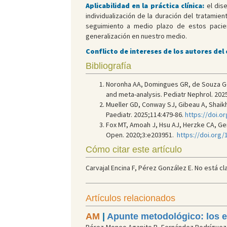
Aplicabilidad en la práctica clínica:
el dise
individualización de la duración del tratamie
seguimiento a medio plazo de estos pacient
generalización en nuestro medio.
Conflicto de intereses de los autores del
Bibliografía
Noronha AA, Domingues GR, de Souza GC, 
and meta-analysis. Pediatr Nephrol. 202
Mueller GD, Conway SJ, Gibeau A, Shaikh 
Paediatr. 2025;114:479-86.
https://doi.o
Fox MT, Amoah J, Hsu AJ, Herzke CA, Ger
Open. 2020;3:e203951.
https://doi.org
Cómo citar este artículo
Carvajal Encina F, Pérez González E. No está clar
Artículos relacionados
AM
|
Apunte metodológico: los e