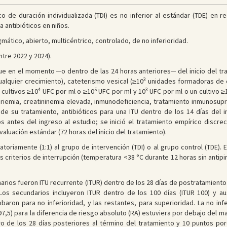
o de duración individualizada (TDI) es no inferior al estándar (TDE) en re
a antibióticos en niños.
mático, abierto, multicéntrico, controlado, de no inferioridad.
tre 2022 y 2024).
e en el momento ─o dentro de las 24 horas anteriores─ del inicio del trata
3
alquier crecimiento), cateterismo vesical (≥10
unidades formadoras de co
4
5
3
 cultivos ≥10
UFC por ml o ≥10
UFC por ml y 10
UFC por ml o un cultivo ≥
teriemia, creatininemia elevada, inmunodeficiencia, tratamiento inmunosu
 de su tratamiento, antibióticos para una ITU dentro de los 14 días del in
s antes del ingreso al estudio; se inició el tratamiento empírico discre
aluación estándar (72 horas del inicio del tratamiento).
toriamente (1:1) al grupo de intervención (TDI) o al grupo control (TDE). E
riterios de interrupción (temperatura <38 °C durante 12 horas sin antipirét
rios fueron ITU recurrente (ITUR) dentro de los 28 días de postratamiento 
 Los secundarios incluyeron ITUR dentro de los 100 días (ITUR 100) y au
baron para no inferioridad, y las restantes, para superioridad. La no infe
 97,5) para la diferencia de riesgo absoluto (RA) estuviera por debajo del m
o de los 28 días posteriores al término del tratamiento y 10 puntos por