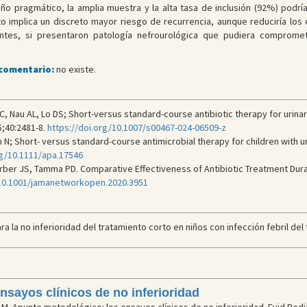
ño pragmático, la amplia muestra y la alta tasa de inclusión (92%) podría
nto implica un discreto mayor riesgo de recurrencia, aunque reduciría los
es, si presentaron patología nefrourológica que pudiera comprometer
 comentario:
no existe.
Nau AL, Lo DS; Short-versus standard-course antibiotic therapy for urinary 
5;40:2481-8.
https://doi.org/10.1007/s00467-024-06509-z
N; Short- versus standard-course antimicrobial therapy for children with uri
rg/10.1111/apa.17546
ber JS, Tamma PD. Comparative Effectiveness of Antibiotic Treatment Durat
/10.1001/jamanetworkopen.2020.3951
a la no inferioridad del tratamiento corto en niños con infección febril del t
nsayos clínicos de no inferioridad