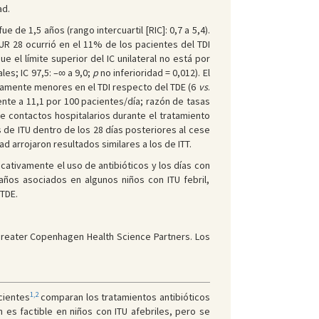
ad.
 de 1,5 años (rango intercuartil [RIC]: 0,7 a 5,4).
 ITUR 28 ocurrió en el 11% de los pacientes del TDI
e el límite superior del IC unilateral no está por
es; IC 97,5: –∞ a 9,0;
p
no inferioridad = 0,012). El
tivamente menores en el TDI respecto del TDE (6
vs
.
rente a 11,1 por 100 pacientes/día; razón de tasas
de contactos hospitalarios durante el tratamiento
s de ITU dentro de los 28 días posteriores al cese
ad arrojaron resultados similares a los de ITT.
cativamente el uso de antibióticos y los días con
años asociados en algunos niños con ITU febril,
 TDE.
Greater Copenhagen Health Science Partners. Los
1,2
ecientes
comparan los tratamientos antibióticos
 es factible en niños con ITU afebriles, pero se