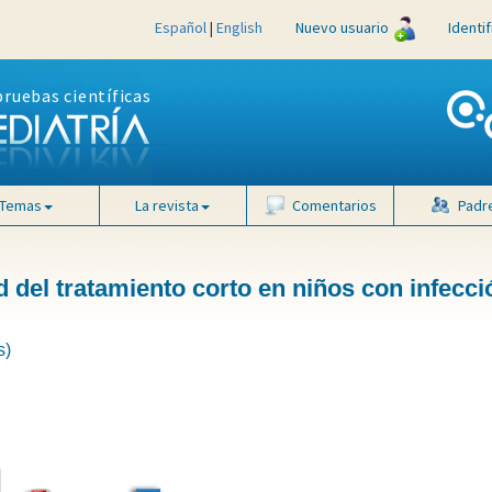
Español
|
English
Nuevo usuario
Identi
pruebas científicas
Temas
La revista
Comentarios
Padr
d del tratamiento corto en niños con infecció
s)