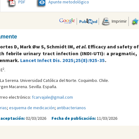
PDF
Apunte metodológico
Imprimir
camente
Cortes D, Mark Øw S, Schmidt IM,
et al
. Efficacy and safety 
th febrile urinary tract infection (INDI-UTI): a pragmatic
 Denmark.
Lancet Infect Dis. 2025;25(8):925-35
.
2
 E
.
 La Serena. Universidad Católica del Norte. Coquimbo. Chile.
irgen Macarena. Sevilla. España.
rreo electrónico:
fcarvajale@gmail.com
rias
;
esquema de medicación
;
antibacterianos
 aceptación:
02/03/2026
Fecha de publicación:
11/03/2026