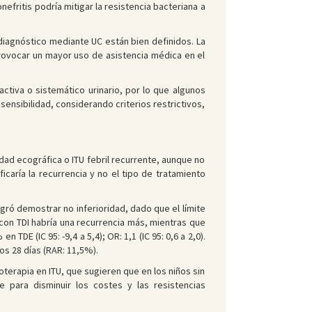
efritis podría mitigar la resistencia bacteriana a
l diagnóstico mediante UC están bien definidos. La
rovocar un mayor uso de asistencia médica en el
tiva o sistemático urinario, por lo que algunos
e sensibilidad, considerando criterios restrictivos,
dad ecográfica o ITU febril recurrente, aunque no
icaría la recurrencia y no el tipo de tratamiento
gró demostrar no inferioridad, dado que el límite
 con TDI habría una recurrencia más, mientras que
TDE (IC 95: -9,4 a 5,4); OR: 1,1 (IC 95: 0,6 a 2,0).
os 28 días (RAR: 11,5%).
terapia en ITU, que sugieren que en los niños sin
 para disminuir los costes y las resistencias