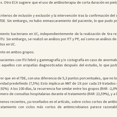
s. Otro ECA sugiere que el uso de antibioterapia de corta duración en pielon
criterios de inclusión y exclusión y la intervención tras la confirmación de
 TDE. Sin embargo, no hubo enmascaramiento del paciente, lo que pudo p
ento bacteriano en UC, independientemente de la realización de tira reac
ITU. Sin embargo, se realizó un análisis por ITT y PP, así como un análisis d
tos en UC.
nto en ambos grupos.
 pacientes con ITU febril y gammagrafía y/o cistografía en caso de anormali
 aquellos con uropatías diagnosticadas después del estudio, lo que justif
yor que en el TDE, con una diferencia de 5,3 puntos porcentuales, que no lo
oridad predefinido (7,5%). Esto implica un NNT de 19: por cada 19 tratados
). A los 100 días, la recurrencia fue similar entre los grupos (RAR: -2,0% en 
mero de consultas hospitalarias durante el tratamiento (RAR: 23,59%), y a l
nos recientes, ya reseñados en el artículo, sobre ciclos cortos de antibio
ratamiento con ciclos más cortos de antimicrobianos parece razonable