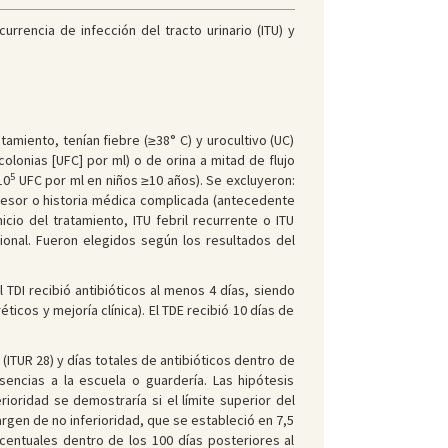
currencia de infección del tracto urinario (ITU) y
miento, tenían fiebre (≥38° C) y urocultivo (UC)
lonias [UFC] por ml) o de orina a mitad de flujo
5
10
UFC por ml en niños ≥10 años). Se excluyeron:
presor o historia médica complicada (antecedente
icio del tratamiento, ITU febril recurrente o ITU
cional. Fueron elegidos según los resultados del
l TDI recibió antibióticos al menos 4 días, siendo
icos y mejoría clínica). El TDE recibió 10 días de
(ITUR 28) y días totales de antibióticos dentro de
sencias a la escuela o guardería. Las hipótesis
rioridad se demostraría si el límite superior del
argen de no inferioridad, que se estableció en 7,5
centuales dentro de los 100 días posteriores al