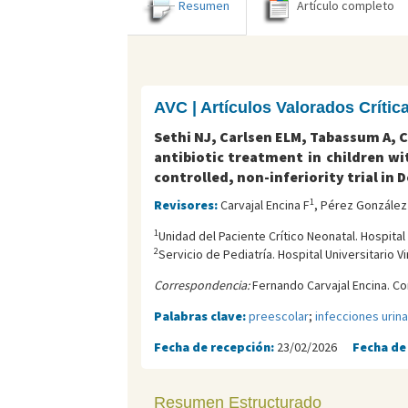
Resumen
Artículo completo
AVC | Artículos Valorados Críti
Sethi NJ, Carlsen ELM, Tabassum A, 
antibiotic treatment in children wi
controlled, non-inferiority trial in
1
Revisores:
Carvajal Encina F
, Pérez González
1
Unidad del Paciente Crítico Neonatal. Hospital
2
Servicio de Pediatría. Hospital Universitario V
Correspondencia:
Fernando Carvajal Encina. Co
Palabras clave:
preescolar
;
infecciones urina
Fecha de recepción:
23/02/2026
Fecha de
Resumen Estructurado