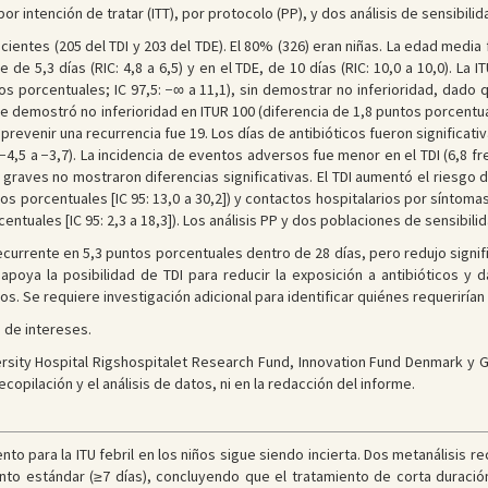
or intención de tratar (ITT), por protocolo (PP), y dos análisis de sensibilid
ientes (205 del TDI y 203 del TDE). El 80% (326) eran niñas. La edad media fue
 de 5,3 días (RIC: 4,8 a 6,5) y en el TDE, de 10 días (RIC: 10,0 a 10,0). La
s porcentuales; IC 97,5: −∞ a 11,1), sin demostrar no inferioridad, dado qu
e demostró no inferioridad en ITUR 100 (diferencia de 1,8 puntos porcentual
 prevenir una recurrencia fue 19. Los días de antibióticos fueron significa
: −4,5 a −3,7). La incidencia de eventos adversos fue menor en el TDI (6,8 f
s graves no mostraron diferencias significativas. El TDI aumentó el riesgo 
tos porcentuales [IC 95: 13,0 a 30,2]) y contactos hospitalarios por síntoma
ntuales [IC 95: 2,3 a 18,3]). Los análisis PP y dos poblaciones de sensibilid
ecurrente en 5,3 puntos porcentuales dentro de 28 días, pero redujo signifi
ya la posibilidad de TDI para reducir la exposición a antibióticos y d
s. Se requiere investigación adicional para identificar quiénes requerirían
 de intereses.
sity Hospital Rigshospitalet Research Fund, Innovation Fund Denmark y 
ecopilación y el análisis de datos, ni en la redacción del informe.
nto para la ITU febril en los niños sigue siendo incierta. Dos metanálisis r
ento estándar (≥7 días), concluyendo que el tratamiento de corta duración