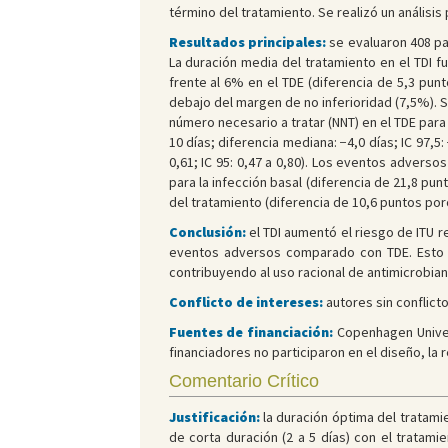
término del tratamiento. Se realizó un análisis p
Resultados principales:
se evaluaron 408 pac
La duración media del tratamiento en el TDI fue
frente al 6% en el TDE (diferencia de 5,3 punto
debajo del margen de no inferioridad (7,5%). S
número necesario a tratar (NNT) en el TDE para
10 días; diferencia mediana: −4,0 días; IC 97,5
0,61; IC 95: 0,47 a 0,80). Los eventos adverso
para la infección basal (diferencia de 21,8 pun
del tratamiento (diferencia de 10,6 puntos porce
Conclusión:
el TDI aumentó el riesgo de ITU r
eventos adversos comparado con TDE. Esto apo
contribuyendo al uso racional de antimicrobiano
Conflicto de intereses:
autores sin conflicto
Fuentes de financiación:
Copenhagen Univer
financiadores no participaron en el diseño, la r
Comentario Crítico
Justificación:
la duración óptima del tratamie
de corta duración (2 a 5 días) con el tratami