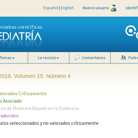
Español
|
English
Nuevo usuario
Identi
pruebas científicas
Temas
La revista
Comentarios
Padr
2019. Volumen 15. Número 4
Valorados Críticamente
 Asociado
s de Medicina Basada en la Evidencia
raducidos
ulos seleccionados y no valorados críticamente