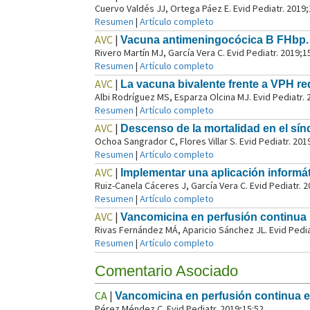
Cuervo Valdés JJ, Ortega Páez E. Evid Pediatr. 2019;
Resumen
|
Artículo completo
AVC
|
Vacuna antimeningocócica B FHbp. 
Rivero Martín MJ, García Vera C. Evid Pediatr. 2019;1
Resumen
|
Artículo completo
AVC
|
La vacuna bivalente frente a VPH red
Albi Rodríguez MS, Esparza Olcina MJ. Evid Pediatr. 
Resumen
|
Artículo completo
AVC
|
Descenso de la mortalidad en el sín
Ochoa Sangrador C, Flores Villar S. Evid Pediatr. 201
Resumen
|
Artículo completo
AVC
|
Implementar una aplicación informá
Ruiz-Canela Cáceres J, García Vera C. Evid Pediatr. 
Resumen
|
Artículo completo
AVC
|
Vancomicina en perfusión continua 
Rivas Fernández MÁ, Aparicio Sánchez JL. Evid Pedia
Resumen
|
Artículo completo
Comentario Asociado
CA
|
Vancomicina en perfusión continua 
Pérez Méndez C. Evid Pediatr. 2019;15:52