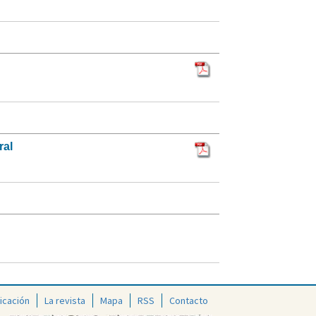
ral
icación
La revista
Mapa
RSS
Contacto