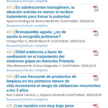
Resumen
|
Artículo completo
AVC
|
En adolescentes transgénero, la
ideación suicida es menor si reciben
tratamiento para frenar la pubertad
Aparicio Rodrigo M, Rivero Martín MJ. Evid Pediatr. 2020;16:31
Resumen
|
Artículo completo
AVC
|
Bronquiolitis aguda: ¿es de
ayuda la ecografía pulmonar?
Ortega Páez E, Martín Masot R. Evid Pediatr. 2020;16:32
Resumen
|
Artículo completo
AVC
|
Débil evidencia a favor de
oseltamivir en el tratamiento del
síndrome gripal en Atención Primaria
Oltra Benavent M, Ochoa Sangrador C. Evid Pediatr. 2020;16:33
Resumen
|
Artículo completo
AVC
|
El uso frecuente de productos de
limpieza en los primeros meses de
vida incrementa el riesgo de sibilancias recurrentes
a los 3 años
Ruiz-Canela Cáceres J, Esparza Olcina MJ. Evid Pediatr. 2020;16:34
Resumen
|
Artículo completo
AVC
|
Los nacidos con muy bajo peso