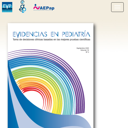
Mostr
menú