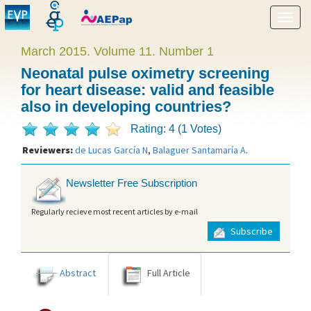
Show
menu
March 2015. Volume 11. Number 1
Neonatal pulse oximetry screening
for heart disease: valid and feasible
also in developing countries?
Rating: 4 (1 Votes)
Reviewers:
de Lucas García N
,
Balaguer Santamaría A
.
Newsletter Free Subscription
Regularly recieve most recent articles by e-mail
Subscribe
Abstract
Full Article