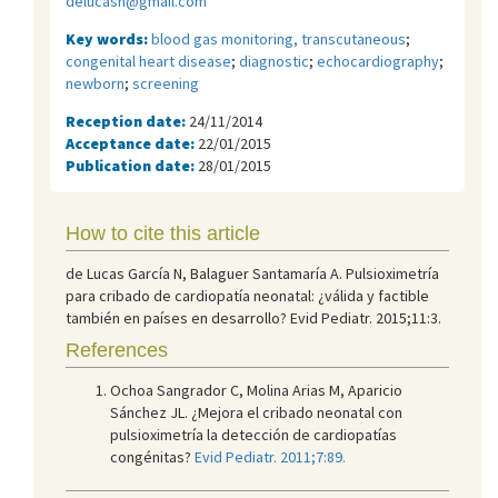
delucasn@gmail.com
Key words:
blood gas monitoring, transcutaneous
;
congenital heart disease
;
diagnostic
;
echocardiography
;
newborn
;
screening
Reception date:
24/11/2014
Acceptance date:
22/01/2015
Publication date:
28/01/2015
How to cite this article
de Lucas García N, Balaguer Santamaría A. Pulsioximetría
para cribado de cardiopatía neonatal: ¿válida y factible
también en países en desarrollo? Evid Pediatr. 2015;11:3.
References
Ochoa Sangrador C, Molina Arias M, Aparicio
Sánchez JL. ¿Mejora el cribado neonatal con
pulsioximetría la detección de cardiopatías
congénitas?
Evid Pediatr. 2011;7:89.