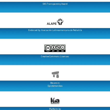
SNS Transparency Award
Endorsed by: Asociación Latinoamericana de Pediatría
Creative Commons Licenses
We are in:
Epistemonikos
Platform by: