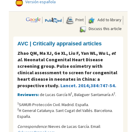
Versión española
Print
Add to library
Discuss this article
AVC | Critically appraised articles
Zhao QM, Ma XJ, Ge XL, Liu F, Yan WL, Wu L,
et
al
. Neonatal Congenital Heart Disease
screening group. Pulse oximetry with
clinical assessment to screen for congenital
heart disease in neonates in China: a
prospective study.
Lancet. 2014;384:747-54.
1
2
Reviewers:
de Lucas García N
, Balaguer Santamaría A
.
1
SAMUR-Protección Civil. Madrid. España.
2
H General Catalunya. Sant Cugat del Vallés. Barcelona.
España.
Correspondence:
Nieves de Lucas García. Email: