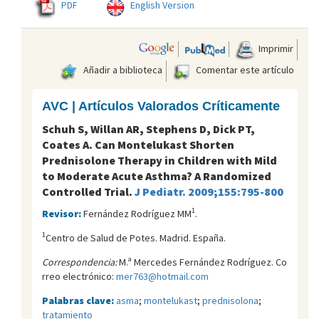
PDF
English Version
Imprimir
Añadir a biblioteca
Comentar este artículo
AVC | Artículos Valorados Críticamente
Schuh S, Willan AR, Stephens D, Dick PT,
Coates A. Can Montelukast Shorten
Prednisolone Therapy in Children with Mild
to Moderate Acute Asthma? A Randomized
Controlled Trial.
J Pediatr. 2009;155:795-800
1
Revisor:
Fernández Rodríguez MM
.
1
Centro de Salud de Potes. Madrid. España.
Correspondencia:
M.ª Mercedes Fernández Rodríguez. Co
rreo electrónico:
mer763@hotmail.com
Palabras clave:
asma
;
montelukast
;
prednisolona
;
tratamiento