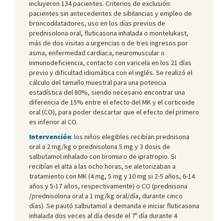
incluyeron 134 pacientes. Criterios de exclusión:
pacientes sin antecedentes de sibilancias y empleo de
broncodilatadores, uso en los días previos de
prednisolona oral, fluticasona inhalada o montelukast,
más de dos visitas a urgencias o de tres ingresos por
asma, enfermedad cardiaca, neuromuscular o
inmunodeficiencia, contacto con varicela en los 21 días
previo y dificultad idiomática con el inglés. Se realizó el
cálculo del tamaño muestral para una potencia
estadística del 80%, siendo necesario encontrar una
diferencia de 15% entre el efecto del MK y el corticoide
oral (CO), para poder descartar que el efecto del primero
es inferior al CO.
Intervención
: los niños elegibles recibían prednisona
oral a 2 mg/kg o prednisolona 5 mg y 3 dosis de
salbutamol inhalado con bromuro de ipratropio. Si
recibían el alta a las ocho horas, se aletorizaban a
tratamiento con MK (4 mg, 5 mg y 10 mg si 2-5 años, 6-14
años y 5-17 años, respectivamente) o CO (prednisona
/prednisolona oral a 1 mg/kg oral/día, durante cinco
días). Se pautó salbutamol a demanda e iniciar fluticasona
inhalada dos veces al día desde el 7º día durante 4