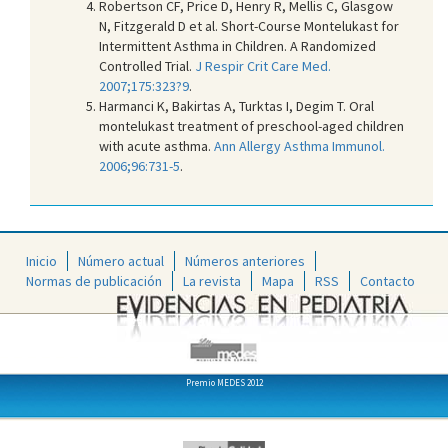
Robertson CF, Price D, Henry R, Mellis C, Glasgow
N, Fitzgerald D et al. Short-Course Montelukast for
Intermittent Asthma in Children. A Randomized
Controlled Trial.
J Respir Crit Care Med.
2007;175:323?9
.
Harmanci K, Bakirtas A, Turktas I, Degim T. Oral
montelukast treatment of preschool-aged children
with acute asthma.
Ann Allergy Asthma Immunol.
2006;96:731-5
.
Inicio
Número actual
Números anteriores
Normas de publicación
La revista
Mapa
RSS
Contacto
Premio MEDES 2012