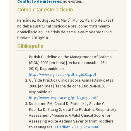
Conflicto de intereses
: no existen.
Cómo citar este artículo
Fernández Rodríguez M, Martín Muñoz P.El montelukast
no debe sustituir al corticoide oral como tratamiento
domiciliario en una crisis de asma leve-moderada.Evid
Pediatr. 2010;6:18.
Bibliografía
British Guideline on the Management of Asthma
(SIGN) 2008 [en línea] [fecha de consulta: 26-II-
2010]. Disponible en
http://www.sign.ac.uk/pdf/sign101.pdf
Guía de Práctica Clínica sobre Asma (Osakidetza)
2006 [en línea] [fecha de consulta: 26-II-2010.
Disponible en
http://www.respirar.org/pdf/gpcpv.pdf
Ducharme FM, Chalut D, Plotnick L, Savdie C,
Kudirka D, Zhang X, et al The Pediatric Respiratory
Assessment Measure: A Valid Clinical Score for
Assessing Acute Asthma Severity from Toddlers
to Teenagers.
J Pediatr. 2008;152:476-80
.