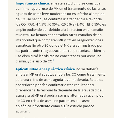
Importancia clínica
: en este estudio,no se consigue
confirmar que el uso de MK en el tratamiento de las crisis
agudas de asma leve-moderada no es inferior al empleo
de CO. De hecho, se confirma una tendencia a favor de
los CO (RAR: -14,5%; IC 95%: -26,5% a -2,4%). El IC 95% es
amplio pudiendo ser debido a la limitación en el tamaño
muestral. No hemos encontrados otras estudios de no
inferioridad que comparen MK y CO en reagudizaciones
asmáticas En otro EC donde el MK era administrado por
los padres ante reagudizaciones respiratorias, si bien su
uso disminuyó las visitas no concertadas por asma, no
4
disminuyó el uso de CO
.
Aplicabilidad en la práctica clínica
: no se debería
emplear MK oral sustituyendo a los CO como tratamiento
para una crisis de asma aguda leve-moderada. Estudios
posteriores podrían confirmar estos resultados y
diferenciar si la respuesta depende de la gravedad del
asma y si el MK oral podría ser una alternativa al empleo
de CO en crisis de asma en pacientes con asma
episódica infrecuente como algún estudio parece
5
apuntar
.