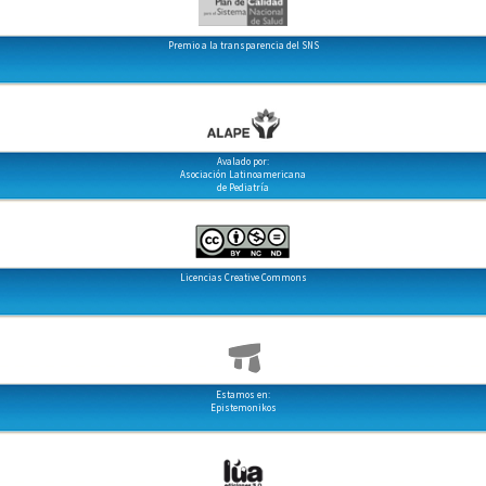
Premio a la transparencia del SNS
Avalado por:
Asociación Latinoamericana
de Pediatría
Licencias Creative Commons
Estamos en:
Epistemonikos