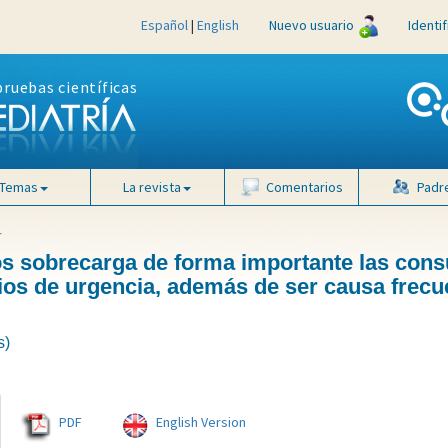
Español
|
English
Nuevo usuario
Identi
pruebas científicas
Temas
La revista
Comentarios
Padr
4
os sobrecarga de forma importante las cons
cios de urgencia, además de ser causa frecu
s)
PDF
English Version