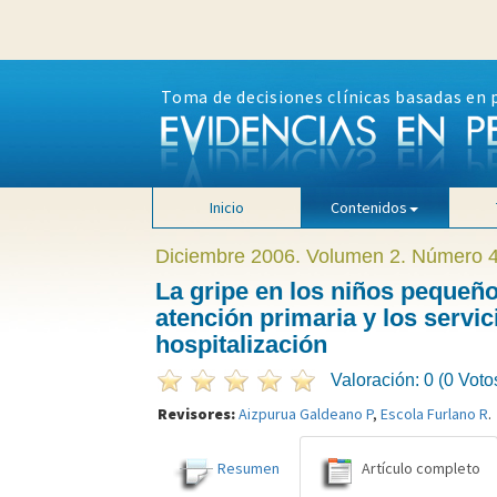
Toma de decisiones clínicas basadas en 
Inicio
Contenidos
Diciembre 2006. Volumen 2. Número 
La gripe en los niños pequeñ
atención primaria y los servi
hospitalización
Valoración: 0 (0 Voto
Revisores:
Aizpurua Galdeano P
,
Escola Furlano R
.
Resumen
Artículo completo