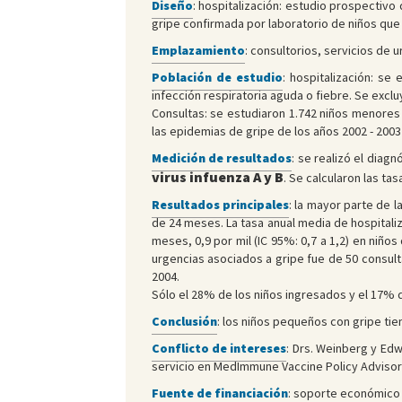
Diseño
: hospitalización: estudio prospectivo
gripe confirmada por laboratorio de niños que
Emplazamiento
: consultorios, servicios de 
Población de estudio
: hospitalización: s
infección respiratoria aguda o fiebre. Se excl
Consultas: se estudiaron 1.742 niños menores 
las epidemias de gripe de los años 2002 - 2003 
Medición de resultados
: se realizó el diag
virus infuenza A y B
. Se calcularon las ta
Resultados principales
: la mayor parte de 
de 24 meses. La tasa anual media de hospitaliz
meses, 0,9 por mil (IC 95%: 0,7 a 1,2) en niños
urgencias asociados a gripe fue de 50 consulta
2004.
Sólo el 28% de los niños ingresados y el 17% 
Conclusión
: los niños pequeños con gripe tie
Conflicto de intereses
: Drs. Weinberg y Ed
servicio en MedImmune Vaccine Policy Advisor
Fuente de financiación
: soporte económico d