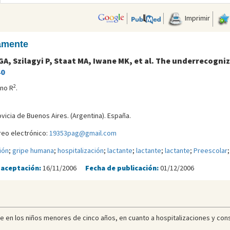
Imprimir
camente
, Szilagyi P, Staat MA, Iwane MK, et al. The underrecogni
40
2
ano R
.
ovicia de Buenos Aires. (Argentina). España.
reo electrónico:
19353pag@gmail.com
ión
;
gripe humana
;
hospitalización
;
lactante
;
lactante
;
lactante
;
Preescolar
 aceptación:
16/11/2006
Fecha de publicación:
01/12/2006
pe en los niños menores de cinco años, en cuanto a hospitalizaciones y con