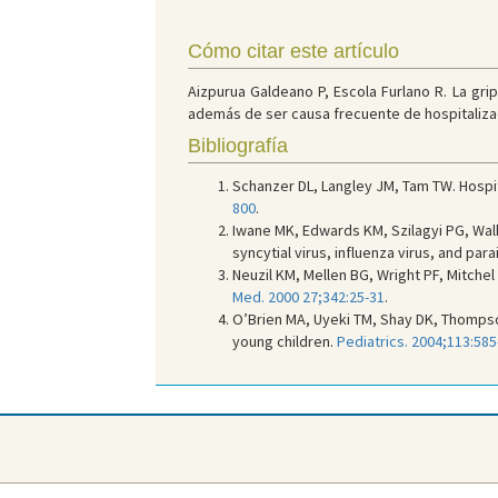
Cómo citar este artículo
Aizpurua Galdeano P, Escola Furlano R. La gr
además de ser causa frecuente de hospitalizaci
Bibliografía
Schanzer DL, Langley JM, Tam TW. Hospita
800
.
Iwane MK, Edwards KM, Szilagyi PG, Walke
syncytial virus, influenza virus, and pa
Neuzil KM, Mellen BG, Wright PF, Mitchel E
Med. 2000 27;342:25-31
.
O’Brien MA, Uyeki TM, Shay DK, Thompson 
young children.
Pediatrics. 2004;113:585