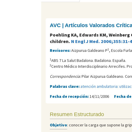
AVC | Artículos Valorados Críti
Poehling KA, Edwards KM, Weinberg GA
children.
N Engl J Med. 2006;355:31-
1
Revisores:
Aizpurua Galdeano P
, Escola Furl
1
ABS 7 La Salut Badalona. Badalona. España.
2
Centro Médico Interdisciplinario Arrecifes. Pr
Correspondencia:
Pilar Aizpurua Galdeano. Cor
Palabras clave:
atención ambulatoria: utilizac
Fecha de recepción:
14/11/2006
Fecha de
Resumen Estructurado
Objetivo
: conocer la carga que supone la gri