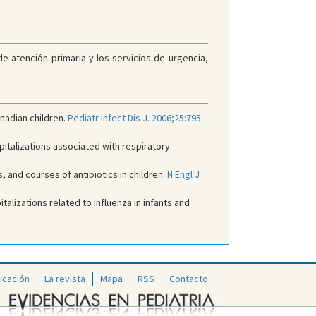
e atención primaria y los servicios de urgencia,
anadian children.
Pediatr Infect Dis J. 2006;25:795-
pitalizations associated with respiratory
s, and courses of antibiotics in children.
N Engl J
lizations related to influenza in infants and
icación
La revista
Mapa
RSS
Contacto