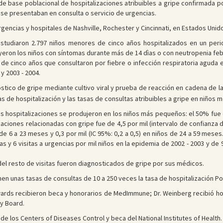
 de base poblacional de hospitalizaciones atribuibles a gripe confirmada p
 se presentaban en consulta o servicio de urgencias.
urgencias y hospitales de Nashville, Rochester y Cincinnati, en Estados Unid
e estudiaron 2.797 niños menores de cinco años hospitalizados en un per
uyeron los niños con síntomas durante más de 14 dìas o con neutropenia febr
de cinco años que consultaron por fiebre o infección respiratoria aguda e
y 2003 - 2004.
nóstico de gripe mediante cultivo viral y prueba de reacción en cadena de la
sas de hospitalización y las tasas de consultas atribuibles a gripe en niños 
las hospitalizaciones se produjeron en los niños más pequeños: el 50% f
aciones relacionadas con gripe fue de 4,5 por mil (intervalo de confianza d
 de 6 a 23 meses y 0,3 por mil (IC 95%: 0,2 a 0,5) en niños de 24 a 59 meses
s y 6 visitas a urgencias por mil niños en la epidemia de 2002 - 2003 y de
del resto de visitas fueron diagnosticados de gripe por sus médicos.
nen unas tasas de consultas de 10 a 250 veces la tasa de hospitalización P
wards recibieron beca y honorarios de MedImmune; Dr. Weinberg recibió hon
y Board.
e los Centers of Diseases Control y beca del National Institutes of Health.