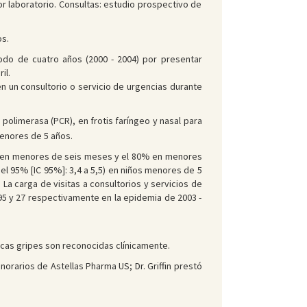
or laboratorio. Consultas: estudio prospectivo de
os.
iodo de cuatro años (2000 - 2004) por presentar
il.
n un consultorio o servicio de urgencias durante
 polimerasa (PCR), en frotis faríngeo y nasal para
menores de 5 años.
ue en menores de seis meses y el 80% en menores
el 95% [IC 95%]: 3,4 a 5,5) en niños menores de 5
. La carga de visitas a consultorios y servicios de
 95 y 27 respectivamente en la epidemia de 2003 -
ocas gripes son reconocidas clínicamente.
orarios de Astellas Pharma US; Dr. Griffin prestó