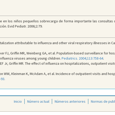
ipe en los niños pequeños sobrecarga de forma importante las consultas d
ón. Evid Pediatr. 2006;2:79.
lization attributable to influenza and other viral respiratory illnesses in C
r FJ, Griffin MR, Weinberg GA, et al. Population-based surveillance for hos
rainfluenza viruses among young children.
Pediatrics. 2004;113:758-64
.
F Jr, Griffin MR. The effect of influenza on hospitalizations, outpatient visit
WW, Kleinman K, McAdam A, et al. Incidence of outpatient visits and hospita
-93
.
Inicio
Número actual
Números anteriores
Normas de publ