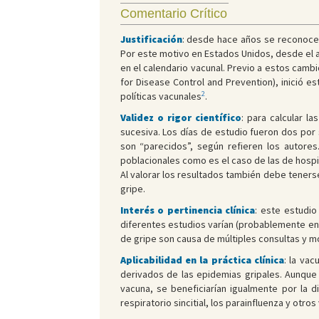
Comentario Crítico
Justificación
: desde hace años se reconoce 
Por este motivo en Estados Unidos, desde el a
en el calendario vacunal. Previo a estos camb
for Disease Control and Prevention), inició 
2
políticas vacunales
.
Validez o rigor científico
: para calcular l
sucesiva. Los días de estudio fueron dos por 
son “parecidos”, según refieren los autore
poblacionales como es el caso de las de hospi
Al valorar los resultados también debe teners
gripe.
Interés o pertinencia clínica
: este estudio
diferentes estudios varían (probablemente en re
de gripe son causa de múltiples consultas y m
Aplicabilidad en la práctica clínica
: la va
derivados de las epidemias gripales. Aunque
vacuna, se beneficiarían igualmente por la d
respiratorio sincitial, los parainfluenza y otr