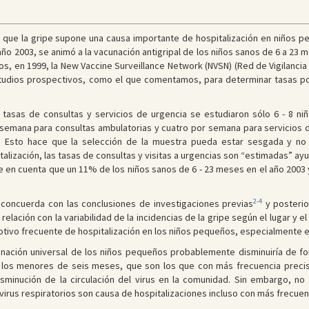
que la gripe supone una causa importante de hospitalización en niños pe
ño 2003, se animó a la vacunación antigripal de los niños sanos de 6 a 23 
ios, en 1999, la New Vaccine Surveillance Network (NVSN) (Red de Vigilanc
estudios prospectivos, como el que comentamos, para determinar tasas po
as tasas de consultas y servicios de urgencia se estudiaron sólo 6 - 8 n
semana para consultas ambulatorias y cuatro por semana para servicios de 
s. Esto hace que la selección de la muestra pueda estar sesgada y no 
talización, las tasas de consultas y visitas a urgencias son “estimadas” a
e en cuenta que un 11% de los niños sanos de 6 - 23 meses en el año 2003
2-4
 concuerda con las conclusiones de investigaciones previas
y posteri
lación con la variabilidad de la incidencias de la gripe según el lugar y e
otivo frecuente de hospitalización en los niños pequeños, especialmente en
cunación universal de los niños pequeños probablemente disminuiría de fo
 los menores de seis meses, que son los que con más frecuencia precisa
isminución de la circulación del virus en la comunidad. Sin embargo, n
os virus respiratorios son causa de hospitalizaciones incluso con más frecuen