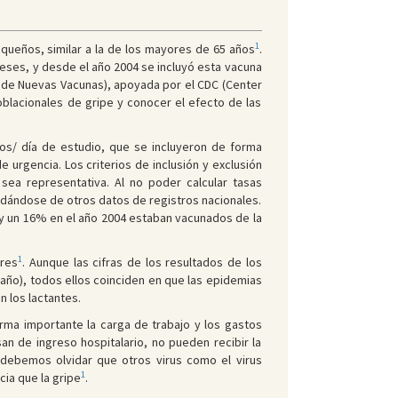
1
queños, similar a la de los mayores de 65 años
.
meses, y desde el año 2004 se incluyó esta vacuna
ia de Nuevas Vacunas), apoyada por el CDC (Center
blacionales de gripe y conocer el efecto de las
iños/ día de estudio, que se incluyeron de forma
urgencia. Los criterios de inclusión y exclusión
sea representativa. Al no poder calcular tasas
yudándose de otros datos de registros nacionales.
 y un 16% en el año 2004 estaban vacunados de la
1
ores
. Aunque las cifras de los resultados de los
l año), todos ellos coinciden en que las epidemias
 los lactantes.
rma importante la carga de trabajo y los gastos
n de ingreso hospitalario, no pueden recibir la
o debemos olvidar que otros virus como el virus
1
cia que la gripe
.