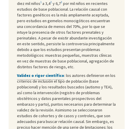
1
2
3
diez mil niños
a 3,4
y 6,7
por mil niños en recientes
estudios de base poblacional. La relación causal con
factores genéticos es la más ampliamente aceptada,
pero estudios en gemelos monocigóticos encuentran
una concordancia de menos del 70%, por lo que se
intuye la presencia de otros factores prenatales y
perinatales. A pesar de existir abundante investigación
en este sentido, persiste la controversia principalmente
debido a que los estudios presentan problemas
metodológicos: muestras pequeñas, muestras clínicas
en vez de muestras de base poblacional, agregación de
distintos factores de riesgo, etc.
Validez o rigor científico
: los autores definieron en los
criterios de inclusión el tipo de población (base
poblacional) y los resultados buscados (autismo y TEA),
así como la intervención (registro de problemas
obstétricos y datos parentales prospectivos del
embarazo y parto), puntos necesarios para determinar la
validez de la revisión. Asimismo se seleccionaron
estudios de cohortes y de casos y controles, que son
adecuados para buscar relación causal. Sin embargo, es
preciso hacer mención de una serie de limitaciones: los