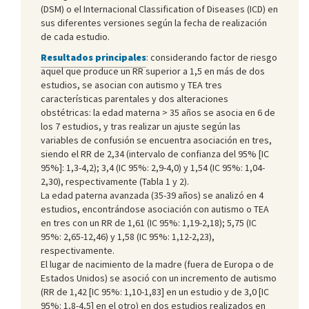
(DSM) o el Internacional Classification of Diseases (ICD) en
sus diferentes versiones según la fecha de realización
de cada estudio.
Resultados principales
: considerando factor de riesgo
aquel que produce un RR superior a 1,5 en más de dos
estudios, se asocian con autismo y TEA tres
características parentales y dos alteraciones
obstétricas: la edad materna > 35 años se asocia en 6 de
los 7 estudios, y tras realizar un ajuste según las
variables de confusión se encuentra asociación en tres,
siendo el RR de 2,34 (intervalo de confianza del 95% [IC
95%]: 1,3-4,2); 3,4 (IC 95%: 2,9-4,0) y 1,54 (IC 95%: 1,04-
2,30), respectivamente (Tabla 1 y 2).
La edad paterna avanzada (35-39 años) se analizó en 4
estudios, encontrándose asociación con autismo o TEA
en tres con un RR de 1,61 (IC 95%: 1,19-2,18); 5,75 (IC
95%: 2,65-12,46) y 1,58 (IC 95%: 1,12-2,23),
respectivamente.
El lugar de nacimiento de la madre (fuera de Europa o de
Estados Unidos) se asoció con un incremento de autismo
(RR de 1,42 [IC 95%: 1,10-1,83] en un estudio y de 3,0 [IC
95%: 1,8-4,5] en el otro) en dos estudios realizados en