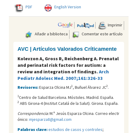
PDF
English Version
Imprimir
Añadir a biblioteca
Comentar este artículo
AVC | Artículos Valorados Críticamente
Kolevzon A, Gross R, Reichenberg A. Prenatal
and perinatal risk factors for autism: a
review and integration of findings.
Arch
Pediatr Adolesc Med. 2007;161:326-33
1
2
Revisores:
Esparza Olcina MJ
, Buñuel Álvarez JC
.
1
Centro de Salud Barcelona. Móstoles. Madrid. España.
2
ABS Girona-4 (Institut Catalá de la Salut). Girona. España.
Correspondencia:
M.ª Jesús Esparza Olcina. Correo electr
ónico:
mjesparza8@gmail.com
Palabras clave:
estudios de casos y controles
;