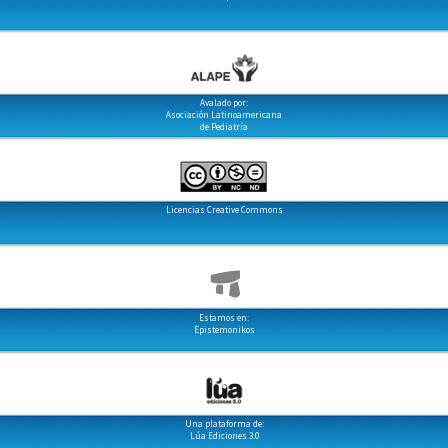
Avalado por:
Asociación Latinoamericana
de Pediatría
Licencias Creative Commons
Estamos en:
Epistemonikos
Una plataforma de:
Lúa Ediciones 3.0