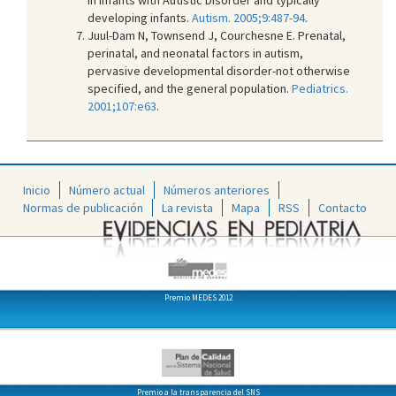
developing infants.
Autism. 2005;9:487-94
.
Juul-Dam N, Townsend J, Courchesne E. Prenatal,
perinatal, and neonatal factors in autism,
pervasive developmental disorder-not otherwise
specified, and the general population.
Pediatrics.
2001;107:e63
.
Inicio
Número actual
Números anteriores
Normas de publicación
La revista
Mapa
RSS
Contacto
Premio MEDES 2012
Premio a la transparencia del SNS