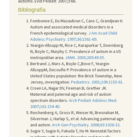
autismo. Evid Pediatr. 2007;3:66.
Bibliografía
Fombonne E, Du Mazaubrun C, Cans C, Grandjean H.
Autism and associated medical disorders in a
French epidemiological survey.
J Am Acad Child
Adolesc Psychiatry. 1997;36:1561-69
.
Yeargin-Allsopp M, Rice C, Karapurkar T, Doernberg
N, Boyle C, Murphy C. Prevalence of autism in a US
metropolitan area.
JAMA. 2003;289:49-55
.
Bertrand J, Mars A, Boyle C,Bove F, Yeargin-
AllsoppM, Decoufle P. Prevalence of autism in a
United States population: the Brick Township, New
Jersey, investigation.
Pediatrics. 2001;108:1155-61
.
Croen LA, Najjar DV, Fireman B, Grether JK.
Maternal and paternal age and risk of autism
spectrum disorders.
Arch Pediatr Adolesc Med.
2007;161:334-40
.
Reichenberg A, Gross R, Weiser M, Bresnahan M,
Silverman J, Harlap S, et al. Advancing paternal age
and autism.
Arch Gen Psychiatry. 2006;63:1026-32
.
Sugie Y, Sugie H, Fukuda T, Ito M. Neonatal factors
in infants with Autistic Disorder and typically