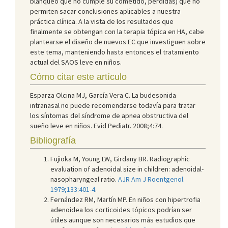
blanqueo que no cumple su cometido, pérdidas) que no
permiten sacar conclusiones aplicables a nuestra
práctica clínica. A la vista de los resultados que
finalmente se obtengan con la terapia tópica en HA, cabe
plantearse el diseño de nuevos EC que investiguen sobre
este tema, manteniendo hasta entonces el tratamiento
actual del SAOS leve en niños.
Cómo citar este artículo
Esparza Olcina MJ, García Vera C. La budesonida
intranasal no puede recomendarse todavía para tratar
los síntomas del síndrome de apnea obstructiva del
sueño leve en niños. Evid Pediatr. 2008;4:74.
Bibliografía
Fujioka M, Young LW, Girdany BR. Radiographic
evaluation of adenoidal size in children: adenoidal-
nasopharyngeal ratio.
AJR Am J Roentgenol.
1979;133:401-4
.
Fernández RM, Martín MP. En niños con hipertrofia
adenoidea los corticoides tópicos podrían ser
útiles aunque son necesarios más estudios que