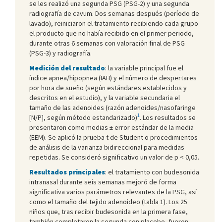
se les realizó una segunda PSG (PSG-2) y una segunda
radiografía de cavum. Dos semanas después (período de
lavado), reiniciaron el tratamiento recibiendo cada grupo
el producto que no había recibido en el primer periodo,
durante otras 6 semanas con valoración final de PSG
(PSG-3) y radiografía.
Medición del resultado
: la variable principal fue el
índice apnea/hipopnea (IAH) y el número de despertares
por hora de sueño (según estándares establecidos y
descritos en el estudio), y la variable secundaria el
tamaño de las adenoides (razón adenoides/nasofaringe
1
[N/P], según método estandarizado)
. Los resultados se
presentaron como medias ± error estándar de la media
(EEM). Se aplicó la prueba t de Student o procedimientos
de análisis de la varianza bidireccional para medidas
repetidas. Se consideró significativo un valor de p < 0,05.
Resultados principales
: el tratamiento con budesonida
intranasal durante seis semanas mejoró de forma
significativa varios parámetros relevantes de la PSG, así
como el tamaño del tejido adenoideo (tabla 1). Los 25
niños que, tras recibir budesonida en la primera fase,
también completaron la segunda con placebo, fueron