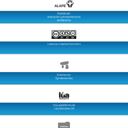
Avalado por:
Asociación Latinoamericana
de Pediatría
Licencias Creative Commons
Estamos en:
Epistemonikos
Una plataforma de:
Lúa Ediciones 3.0