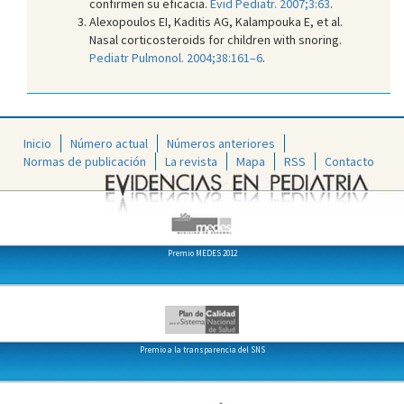
confirmen su eficacia.
Evid Pediatr. 2007;3:63
.
Alexopoulos EI, Kaditis AG, Kalampouka E, et al.
Nasal corticosteroids for children with snoring.
Pediatr Pulmonol. 2004;38:161–6
.
Inicio
Número actual
Números anteriores
Normas de publicación
La revista
Mapa
RSS
Contacto
Premio MEDES 2012
Premio a la transparencia del SNS