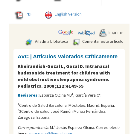
PDF
English Version
Imprimir
Añadir a biblioteca
Comentar este artículo
AVC | Artículos Valorados Críticamente
Kheirandish-Gozal L, Gozal D. Intranasal
budesonide treatment for children with
mild obstructive sleep apnea syndrome.
Pediatrics. 2008;122:e149-55
1
2
Revisores:
Esparza Olcina MJ
, García Vera C
.
1
Centro de Salud Barcelona. Móstoles. Madrid. España.
2
2Centro de salud José Ramón Muñoz Fernández.
Zaragoza. España.
Correspondencia:
M.ª Jesús Esparza Olcina. Correo electr
ónico:
mjesparza8@gmail.com