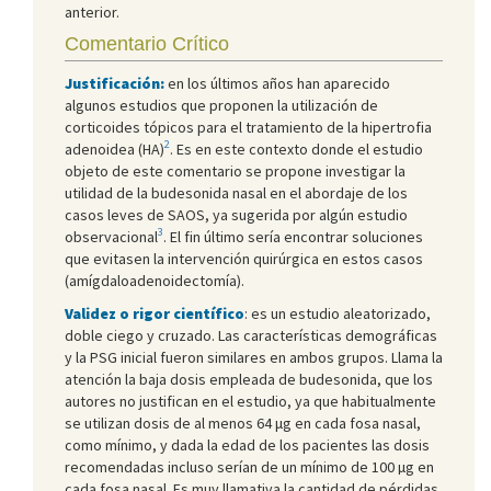
anterior.
Comentario Crítico
Justificación:
en los últimos años han aparecido
algunos estudios que proponen la utilización de
corticoides tópicos para el tratamiento de la hipertrofia
2
adenoidea (HA)
. Es en este contexto donde el estudio
objeto de este comentario se propone investigar la
utilidad de la budesonida nasal en el abordaje de los
casos leves de SAOS, ya sugerida por algún estudio
3
observacional
. El fin último sería encontrar soluciones
que evitasen la intervención quirúrgica en estos casos
(amígdaloadenoidectomía).
Validez o rigor científico
: es un estudio aleatorizado,
doble ciego y cruzado. Las características demográficas
y la PSG inicial fueron similares en ambos grupos. Llama la
atención la baja dosis empleada de budesonida, que los
autores no justifican en el estudio, ya que habitualmente
se utilizan dosis de al menos 64 μg en cada fosa nasal,
como mínimo, y dada la edad de los pacientes las dosis
recomendadas incluso serían de un mínimo de 100 µg en
cada fosa nasal. Es muy llamativa la cantidad de pérdidas