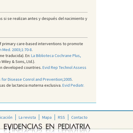
s si se realizan antes y después del nacimiento y
 of primary care-based interventions to promote
 Med. 2003;1:70-8
.
ne traducida). En:
La Biblioteca Cochrane Plus,
 Wiley & Sons, Ltd.).
 in developed countries.
Evid Rep Technol Assess
 for Disease Conrol and Prevention;2005
.
as de lactancia materna exclusiva.
Evid Pediatr.
icación
La revista
Mapa
RSS
Contacto