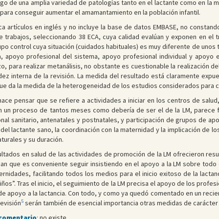
esgo de una amplia variedad de patologías tanto en el lactante como en la 
para conseguir aumentar el amamantamiento en la población infantil.
sca artículos en inglés y no incluye la base de datos EMBASE, no constan
 trabajos, seleccionando 38 ECA, cuya calidad evalúan y exponen en el tr
upo control cuya situación (cuidados habituales) es muy diferente de unos 
, apoyo profesional del sistema, apoyo profesional individual y apoyo e
lazo, para realizar metanálisis, no obstante es cuestionable la realizació
dez interna de la revisión. La medida del resultado está claramente expu
ue da la medida de la heterogeneidad de los estudios considerados para c
 hace pensar que se refiere a actividades a iniciar en los centros de salud
En un proceso de tantos meses como debería de ser el de la LM, parece fu
nal sanitario, antenatales y postnatales, y participación de grupos de ap
n del lactante sano, la coordinación con la maternidad y la implicación de
turales y su duración.
sultados en salud de las actividades de promoción de la LM ofrecieron re
dican que es conveniente seguir insistiendo en el apoyo a la LM sobre todo
ernidades, facilitando todos los medios para el inicio exitoso de la lact
niños”. Tras el inicio, el seguimiento de la LM precisa el apoyo de los profe
de apoyo a la lactancia. Con todo, y como ya quedó comentado en un recien
5
evisión
serán también de esencial importancia otras medidas de carácter soc
 comentario
: no existe.