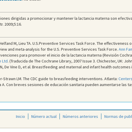
ciones dirigidas a promocionar y mantener la lactancia materna son efectiva
r. 2009;5:16.
 Helfand M, Lieu TA. U.S.Preventive Services Task Force. The effectiveness
iew and meta-analysis for the U.S. Preventive Services Task Force.
Ann Fam
venciones para promover el inicio de la lactancia materna (Revisión Cochra
e Ltd
. (Traducida de The Cochrane Library, 2007 Issue 3. Chichester, UK: John
N, De Vine D, et al. Breastfeeding and maternal and infant health outcomes
r-Strawn LM. The CDC guide to breasfeeding interventions. Atlanta:
Centers
a A. Con breves sesiones de educación sanitaria pueden aumentarse las tas
Inicio
Número actual
Números anteriores
Normas de publ