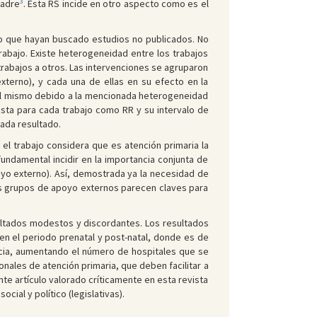
3
madre
. Esta RS incide en otro aspecto como es el
do que hayan buscado estudios no publicados. No
abajo. Existe heterogeneidad entre los trabajos
trabajos a otros. Las intervenciones se agruparon
xterno), y cada una de ellas en su efecto en la
n del mismo debido a la mencionada heterogeneidad
esta para cada trabajo como RR y su intervalo de
ada resultado.
, el trabajo considera que es atención primaria la
ndamental incidir en la importancia conjunta de
oyo externo). Así, demostrada ya la necesidad de
 los grupos de apoyo externos parecen claves para
sultados modestos y discordantes. Los resultados
 en el periodo prenatal y post-natal, donde es de
ancia, aumentando el número de hospitales que se
sionales de atención primaria, que deben facilitar a
te artículo valorado críticamente en esta revista
ial y político (legislativas).