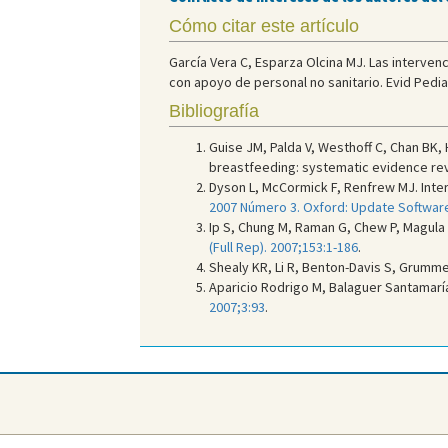
Cómo citar este artículo
García Vera C, Esparza Olcina MJ. Las interven
con apoyo de personal no sanitario. Evid Pediat
Bibliografía
Guise JM, Palda V, Westhoff C, Chan BK,
breastfeeding: systematic evidence rev
Dyson L, McCormick F, Renfrew MJ. Inter
2007 Número 3. Oxford: Update Softwar
Ip S, Chung M, Raman G, Chew P, Magula 
(Full Rep). 2007;153:1-186
.
Shealy KR, Li R, Benton-Davis S, Grumme
Aparicio Rodrigo M, Balaguer Santamarí
2007;3:93
.