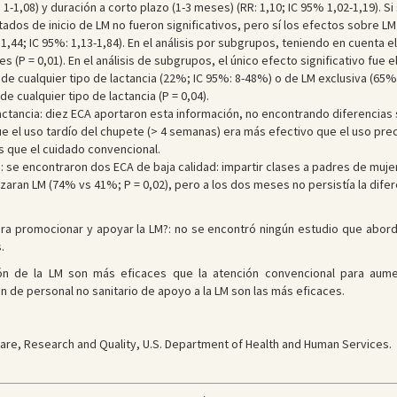
1-1,08) y duración a corto plazo (1-3 meses) (RR: 1,10; IC 95% 1,02-1,19). S
ultados de inicio de LM no fueron significativos, pero sí los efectos sobre LM
: 1,44; IC 95%: 1,13-1,84). En el análisis por subgrupos, teniendo en cuenta 
s (P = 0,01). En el análisis de subgrupos, el único efecto significativo fue
de cualquier tipo de lactancia (22%; IC 95%: 8-48%) o de LM exclusiva (65%
 cualquier tipo de lactancia (P = 0,04).
actancia: diez ECA aportaron esta información, no encontrando diferencias si
e el uso tardío del chupete (> 4 semanas) era más efectivo que el uso prec
s que el cuidado convencional.
s: se encontraron dos ECA de baja calidad: impartir clases a padres de mu
zaran LM (74% vs 41%; P = 0,02), pero a los dos meses no persistía la difer
ara promocionar y apoyar la LM?: no se encontró ningún estudio que abor
.
ón de la LM son más eficaces que la atención convencional para aumen
ón de personal no sanitario de apoyo a la LM son las más eficaces.
care, Research and Quality, U.S. Department of Health and Human Services.