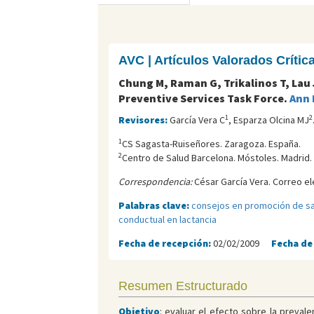
AVC | Artículos Valorados Críti
Chung M, Raman G, Trikalinos T, Lau 
Preventive Services Task Force.
Ann 
1
2
Revisores:
García Vera C
, Esparza Olcina MJ
1
CS Sagasta-Ruiseñores. Zaragoza. España.
2
Centro de Salud Barcelona. Móstoles. Madrid.
Correspondencia:
César García Vera. Correo el
Palabras clave:
consejos en promoción de sa
conductual en lactancia
Fecha de recepción:
02/02/2009
Fecha de
Resumen Estructurado
Objetivo
: evaluar el efecto sobre la prevale