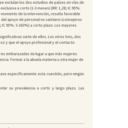
i se excluían los dos estudios de países en vías de
 exclusiva a corto (1-3 meses) (RR: 1,28; IC 95%:
el momento de la intervención, resulta favorable
 el del apoyo de personal no sanitario (consejeros
; IC 95%: 3-263%) a corto plazo. Los mayores
gnificativas siete de ellos. Los otros tres, dos
oz y que el apoyo profesional y el contacto
jeres embarazadas da lugar a que más mujeres
encia. Formar a la abuela materna u otra mujer de
dase específicamente esta cuestión, pero ningún
tar su prevalencia a corto y largo plazo. Las