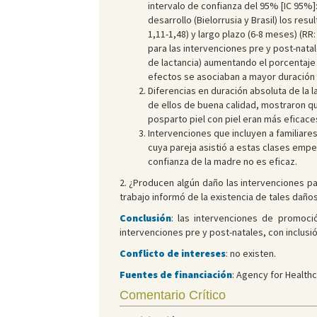
intervalo de confianza del 95% [IC 95%]: 
desarrollo (Bielorrusia y Brasil) los res
1,11-1,48) y largo plazo (6-8 meses) (RR
para las intervenciones pre y post-natale
de lactancia) aumentando el porcentaje 
efectos se asociaban a mayor duración de
Diferencias en duración absoluta de la l
de ellos de buena calidad, mostraron qu
posparto piel con piel eran más eficace
Intervenciones que incluyen a familiare
cuya pareja asistió a estas clases empe
confianza de la madre no es eficaz.
2. ¿Producen algún daño las intervenciones p
trabajo informó de la existencia de tales daños
Conclusión
: las intervenciones de promoci
intervenciones pre y post-natales, con inclusi
Conflicto de intereses
: no existen.
Fuentes de financiación
: Agency for Health
Comentario Crítico