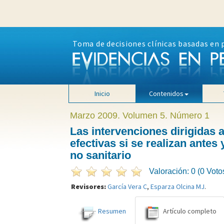
Toma de decisiones clínicas basadas en 
Inicio
Contenidos
Marzo 2009. Volumen 5. Número 1
Las intervenciones dirigidas 
efectivas si se realizan ante
no sanitario
Valoración: 0 (0 Voto
Revisores:
García Vera C
,
Esparza Olcina MJ
.
Resumen
Artículo completo