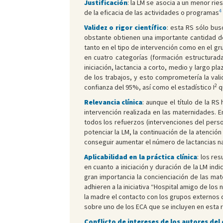
Justificación
: la LM se asocia a un menor ri
4
de la eficacia de las actividades o programas
Validez o rigor científico
: esta RS sólo bu
obstante obtienen una importante cantidad de
tanto en el tipo de intervención como en el gr
en cuatro categorías (formación estructurada
iniciación, lactancia a corto, medio y largo p
de los trabajos, y esto comprometería la vali
2
confianza del 95%, así como el estadístico I
q
Relevancia clínica
: aunque el título de la RS
intervención realizada en las maternidades. 
todos los refuerzos (intervenciones del perso
potenciar la LM, la continuación de la atenció
conseguir aumentar el número de lactancias na
Aplicabilidad en la práctica clínica
: los re
en cuanto a iniciación y duración de la LM in
gran importancia la concienciación de las mat
adhieren a la iniciativa “Hospital amigo de los 
la madre el contacto con los grupos externos 
sobre uno de los ECA que se incluyen en esta r
Conflicto de intereses de los autores del