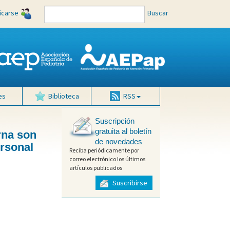
ficarse
Buscar
es
Biblioteca
RSS
Suscripción
gratuita al boletín
rna son
de novedades
ersonal
Reciba periódicamente por
correo electrónico los últimos
artículos publicados
Suscribirse