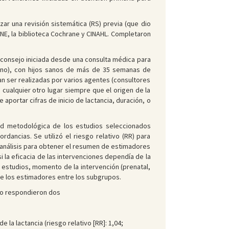
ar una revisión sistemática (RS) previa (que dio
INE, la biblioteca Cochrane y CINAHL. Completaron
e consejo iniciada desde una consulta médica para
orno), con hijos sanos de más de 35 semanas de
n ser realizadas por varios agentes (consultores
 cualquier otro lugar siempre que el origen de la
 aportar cifras de inicio de lactancia, duración, o
idad metodológica de los estudios seleccionados
rdancias. Se utilizó el riesgo relativo (RR) para
etanálisis para obtener el resumen de estimadores
i la eficacia de las intervenciones dependía de la
s estudios, momento de la intervención (prenatal,
de los estimadores entre los subgrupos.
dio respondieron dos
 la lactancia (riesgo relativo [RR]: 1,04;