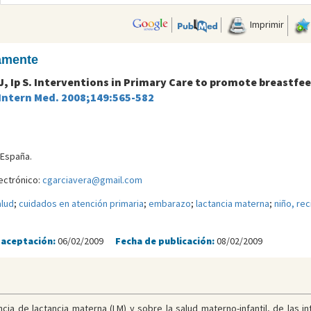
Imprimir
camente
J, Ip S. Interventions in Primary Care to promote breastfee
Intern Med. 2008;149:565-582
.
 España.
ectrónico:
cgarciavera@gmail.com
lud
;
cuidados en atención primaria
;
embarazo
;
lactancia materna
;
niño, re
 aceptación:
06/02/2009
Fecha de publicación:
08/02/2009
ncia de lactancia materna (LM) y sobre la salud materno-infantil, de las i