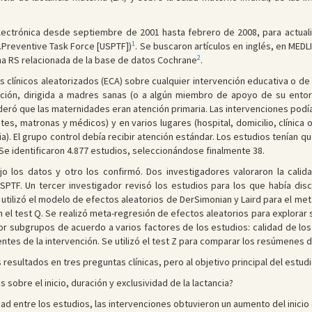
electrónica desde septiembre de 2001 hasta febrero de 2008, para actualiz
1
.Preventive Task Force [USPTF])
. Se buscaron artículos en inglés, en MEDL
2
una RS relacionada de la base de datos Cochrane
.
s clínicos aleatorizados (ECA) sobre cualquier intervención educativa o d
ración, dirigida a madres sanas (o a algún miembro de apoyo de su ent
eró que las maternidades eran atención primaria. Las intervenciones podía
es, matronas y médicos) y en varios lugares (hospital, domicilio, clínica o
a). El grupo control debía recibir atención estándar. Los estudios tenían que
. Se identificaron 4.877 estudios, seleccionándose finalmente 38.
ajo los datos y otro los confirmó. Dos investigadores valoraron la cal
USPTF. Un tercer investigador revisó los estudios para los que había disco
Se utilizó el modelo de efectos aleatorios de DerSimonian y Laird para el m
 el test Q. Se realizó meta-regresión de efectos aleatorios para explorar s
 por subgrupos de acuerdo a varios factores de los estudios: calidad de lo
es de la intervención. Se utilizó el test Z para comparar los resúmenes 
s resultados en tres preguntas clínicas, pero al objetivo principal del estu
 sobre el inicio, duración y exclusividad de la lactancia?
d entre los estudios, las intervenciones obtuvieron un aumento del inicio de