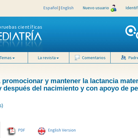
Español
|
English
Nuevo usuario
Identi
pruebas científicas
Temas
La revista
Comentarios
Padr
a promocionar y mantener la lactancia mate
s y después del nacimiento y con apoyo de p
s)
PDF
English Version