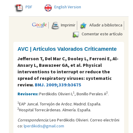
PDF
English Version
Imprimir
Añadir a biblioteca
Comentar este artículo
AVC | Artículos Valorados Críticamente
Jefferson T, Del Mar C, Dooley L, Ferroni E, Al-
Ansary L, Bawazeer GA, et al. Physical
interventions to interrupt or reduce the
spread of respiratory viruses: systematic
review.
BMJ. 2009;339:b3675
1
2
Revisores:
Perdikidis Olivieri L
, Bonillo Perales A
.
1
EAP Juncal. Torrejón de Ardoz. Madrid. España.
2
Hospital Torrecárdenas. Almería. España.
Correspondencia:
Leo Perdikidis Olivieri. Correo electróni
co:
lperdikidis@gmail.com