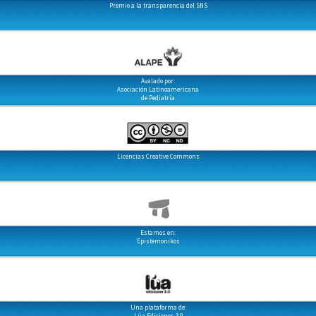
Premio a la transparencia del SNS
Avalado por:
Asociación Latinoamericana
de Pediatría
Licencias Creative Commons
Estamos en:
Epistemonikos
Una plataforma de:
Lúa Ediciones 3.0