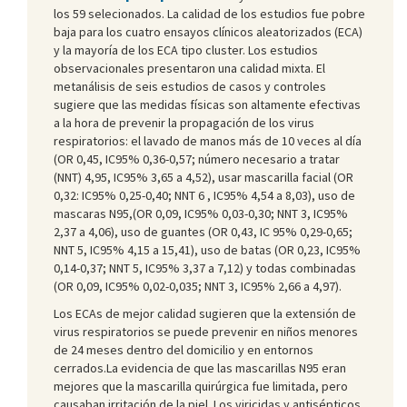
los 59 selecionados. La calidad de los estudios fue pobre
baja para los cuatro ensayos clínicos aleatorizados (ECA)
y la mayoría de los ECA tipo cluster. Los estudios
observacionales presentaron una calidad mixta. El
metanálisis de seis estudios de casos y controles
sugiere que las medidas físicas son altamente efectivas
a la hora de prevenir la propagación de los virus
respiratorios: el lavado de manos más de 10 veces al día
(OR 0,45, IC95% 0,36-0,57; número necesario a tratar
(NNT) 4,95, IC95% 3,65 a 4,52), usar mascarilla facial (OR
0,32: IC95% 0,25-0,40; NNT 6 , IC95% 4,54 a 8,03), uso de
mascaras N95,(OR 0,09, IC95% 0,03-0,30; NNT 3, IC95%
2,37 a 4,06), uso de guantes (OR 0,43, IC 95% 0,29-0,65;
NNT 5, IC95% 4,15 a 15,41), uso de batas (OR 0,23, IC95%
0,14-0,37; NNT 5, IC95% 3,37 a 7,12) y todas combinadas
(OR 0,09, IC95% 0,02-0,035; NNT 3, IC95% 2,66 a 4,97).
Los ECAs de mejor calidad sugieren que la extensión de
virus respiratorios se puede prevenir en niños menores
de 24 meses dentro del domicilio y en entornos
cerrados.La evidencia de que las mascarillas N95 eran
mejores que la mascarilla quirúrgica fue limitada, pero
causaban irritación de la piel. Los viricidas y antisépticos