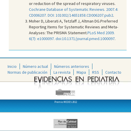
or reduction of the spread of respiratory viruses.
Cochrane Database of Systematic Reviews. 2007.4:
CD006207. DOI: 101002/14651858.CD006207.pub2
.
Moher D, Liberati A, Tetzlaff J, Altman DG.Preferred
Reporting Items for Systematic Reviews and Meta-
Analyses: The PRISMA Statement.
PLoS Med 2009.
6(7): e1000097. doi:10.1371/journal.pmed.1000097
.
Inicio
Número actual
Números anteriores
Normas de publicación
La revista
Mapa
RSS
Contacto
Premio MEDES 2012