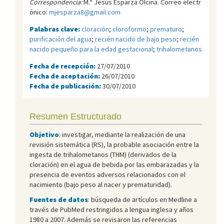
Correspondencia:
M.ª Jesús Esparza Olcina. Correo electr
ónico:
mjesparza8@gmail.com
Palabras clave:
cloración
;
cloroformo
;
prematuro
;
purificación del agua
;
recién nacido de bajo peso
;
recién
nacido pequeño para la edad gestacional
;
trihalometanos
Fecha de recepción:
27/07/2010
Fecha de aceptación:
26/07/2010
Fecha de publicación:
30/07/2010
Resumen Estructurado
Objetivo
: investigar, mediante la realización de una
revisión sistemática (RS), la probable asociación entre la
ingesta de trihalometanos (THM) (derivados de la
cloración) en el agua de bebida por las embarazadas y la
presencia de eventos adversos relacionados con el
nacimiento (bajo peso al nacer y prematuridad).
Fuentes de datos
: búsqueda de artículos en Medline a
través de PubMed restringidos a lengua inglesa y años
1980 a 2007. Además se revisaron las referencias