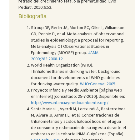
retraso del crecimiento fetal o la prematuridad. Evid
Pediatr. 2010;6:52.
Bibliografía
Stroup DF, Berlin JA, Morton SC, Olkin I, Williamson
GD, Rennie D, et al. Meta-analysis of observational
studies in epidemiology: a proposal for reporting.
Meta-analysis Of Observational Studies in
Epidemiology (MOOSE) group.
JAMA.
2000;283:2008-12
.
World Health Organization (WHO).
Thrihalomethanes in drinking water: background
document for developments of WHO guidelines
for drinking-water quality.
WHO:Geneva; 2005
.
Proyecto Infancia y Medio Ambiente [página web
en Internet] [consultado: 25-7-2010]. Disponible en:
http://www.infanciaymedioambiente.org/
Santa Marina L, Ayerdi M, Lertxundi A, Basterretxea
M, Alvare JI, Arranz L, et al. Concentraciones de
trihalometanos y ácidos haloacéticos en el agua
de consumo y estimación de su ingesta durante el
embarazo en la cohorte INMA-Guipúzcoa (España).
Gac Sanit. 2010
, 4 de mayo (en prensa).