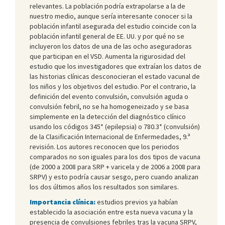
relevantes. La población podría extrapolarse a la de
nuestro medio, aunque sería interesante conocer si la
población infantil asegurada del estudio coincide con la
población infantil general de EE. UU. y por qué no se
incluyeron los datos de una de las ocho aseguradoras
que participan en el VSD. Aumenta la rigurosidad del
estudio que los investigadores que extraían los datos de
las historias clínicas desconocieran el estado vacunal de
los niños y los objetivos del estudio. Por el contrario, la
definición del evento convulsión, convulsión aguda o
convulsión febril, no se ha homogeneizado y se basa
simplemente en la detección del diagnóstico clínico
usando los códigos 345* (epilepsia) o 780.3* (convulsión)
de la Clasificación Internacional de Enfermedades, 9.ª
revisión. Los autores reconocen que los periodos
comparados no son iguales para los dos tipos de vacuna
(de 2000 a 2008 para SRP + varicela y de 2006 a 2008 para
SRPV) y esto podría causar sesgo, pero cuando analizan
los dos últimos años los resultados son similares.
Importancia clínica:
estudios previos ya habían
establecido la asociación entre esta nueva vacuna y la
presencia de convulsiones febriles tras la vacuna SRPV,