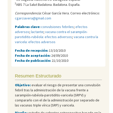
2
ABS 7 La Salut Badalona. Badalona. España.
Correspondencia:
César García Vera. Correo electrónico:
cgarciavera@gmail.com
Palabras clave:
convulsiones febriles
;
efectos
adversos
;
lactante
;
vacuna contra el sarampión-
parotiditis-rubéola: efectos adversos
;
vacuna contra la
varicela: efectos adversos
Fecha de recepción:
13/10/2010
Fecha de aceptación:
24/09/2010
Fecha de publicación:
21/10/2010
Resumen Estructurado
Objetivo:
evaluar el riesgo de presentar una convulsión
febril tras la administración de la vacuna frente a
sarampión-rubéola-parotiditis-varicela (SRPV) y
compararlo con el de la administración por separado de
las vacunas triple vírica (SRP) y varicela.
Diseño:
estudio de cohortes retrospectivo basado en la