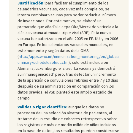
Justificación:
para facilitar el cumplimiento de los
calendarios vacunales, cada vez más complejos, se
intenta combinar vacunas para poder reducir el número
de inyecciones. Por este motivo, se elaboró un
preparado que añadía la cepa Oka/Merck de varicela a la
clásica vacuna atenuada triple viral (SRP). Esta nueva
vacuna fue autorizada en el año 2005 en EE. UU. y en 2006
en Europa. En los calendarios vacunales mundiales, en
este momento y según datos de la OMS
(
http://apps.who.int/immunization_monitoring/en/globals
ummary/scheduleselect.cfm
), solo está incluida en
Alemania, Luxemburgo e Israel. La vacuna ya demostró
2
su inmunogenicidad
pero, tras detectar un incremento
de la aparición de convulsiones febriles entre 7 y 10 días
después de su administración en comparación con los
datos previos, el VSD planteó este amplio estudio de
campo.
Validez o rigor científico:
aunque los datos no
proceden de una selección aleatoria de pacientes, al
tratarse de un estudio de cohortes retrospectivo sobre
los registros de más de medio millón de niños incluidos
en la base de datos, los resultados pueden considerarse