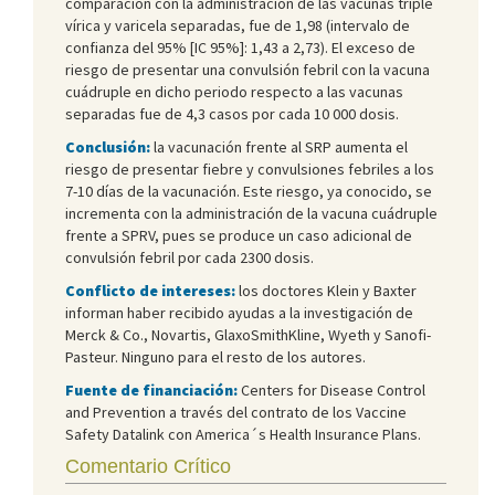
comparación con la administración de las vacunas triple
vírica y varicela separadas,
fue de 1,98 (intervalo de
confianza del 95% [IC 95%]: 1,43 a 2,73). El exceso de
riesgo de presentar una convulsión febril con la vacuna
cuádruple en dicho periodo respecto a las vacunas
separadas fue de 4,3 casos por cada 10 000 dosis.
Conclusión:
la vacunación frente al SRP aumenta el
riesgo de presentar fiebre y convulsiones febriles a los
7-10 días de la vacunación. Este riesgo, ya conocido, se
incrementa con la administración de la vacuna cuádruple
frente a SPRV, pues se produce un caso adicional de
convulsión febril por cada 2300 dosis.
Conflicto de intereses:
los doctores Klein y Baxter
informan haber recibido ayudas a la investigación de
Merck & Co., Novartis, GlaxoSmithKline, Wyeth y Sanofi-
Pasteur. Ninguno para el resto de los autores.
Fuente de financiación:
Centers for Disease Control
and Prevention a través del contrato de los Vaccine
Safety Datalink con America´s Health Insurance Plans.
Comentario Crítico