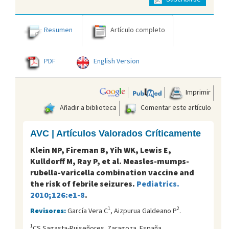
Resumen
Artículo completo
PDF
English Version
Imprimir
Añadir a biblioteca
Comentar este artículo
AVC | Artículos Valorados Críticamente
Klein NP, Fireman B, Yih WK, Lewis E,
Kulldorff M, Ray P, et al. Measles-mumps-
rubella-varicella combination vaccine and
the risk of febrile seizures.
Pediatrics.
2010;126:e1-8
.
1
2
Revisores:
García Vera C
, Aizpurua Galdeano P
.
1
CS Sagasta-Ruiseñores. Zaragoza. España.