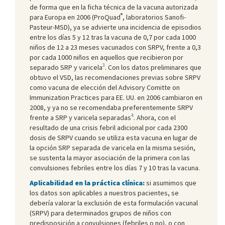
de forma que en la ficha técnica de la vacuna autorizada
®
para Europa en 2006 (ProQuad
, laboratorios Sanofi-
Pasteur-MSD), ya se advierte una incidencia de episodios
entre los días 5 y 12 tras la vacuna de 0,7 por cada 1000
niños de 12 a 23 meses vacunados con SRPV, frente a 0,3
por cada 1000 niños en aquellos que recibieron por
3
separado SRP y varicela
. Con los datos preliminares que
obtuvo el VSD, las recomendaciones previas sobre SRPV
como vacuna de elección del Advisory Comitte on
Immunization Practices para EE. UU. en 2006 cambiaron en
2008, y ya no se recomendaba preferentemente SRPV
4
frente a SRP y varicela separadas
. Ahora, con el
resultado de una crisis febril adicional por cada 2300
dosis de SRPV cuando se utiliza esta vacuna en lugar de
la opción SRP separada de varicela en la misma sesión,
se sustenta la mayor asociación de la primera con las
convulsiones febriles entre los días 7 y 10 tras la vacuna.
Aplicabilidad en la práctica clínica:
si asumimos que
los datos son aplicables a nuestros pacientes, se
debería valorar la exclusión de esta formulación vacunal
(SRPV) para determinados grupos de niños con
predisposición a convulsiones (febriles o no), o con