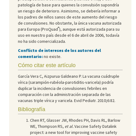
patología de base para quienes la convulsión supondría
un riesgo de deterioro. Asimismo, se debería informar a
los padres de niños sanos de este aumento del riesgo
de convulsiones. No obstante, la única vacuna autorizada
®
para Europa (ProQuad
), aunque está autorizada para su
uso en nuestro país desde el 6 de abril de 2006, todavía
no ha sido comercializada.
Conflicto de intereses de los autores del
comentario:
no existe.
Cómo citar este artículo
García Vera C, Aizpurua Galdeano P. La vacuna cuádruple
vírica (sarampión-rubéola-parotiditis-varicela) podría
duplicar la incidencia de convulsiones febriles en
comparación con la administración separada de las
vacunas triple vírica y varicela. Evid Pediatr. 2010;6:82.
Bibliografía
Chen RT, Glasser JW, Rhodes PH, Davis RL, Barlow
WE, Thompson RS,
et al.
Vaccine Safety Datalink
project: a new tool for improving vaccine safety