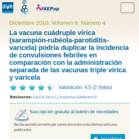
Mostr
menú
Diciembre 2010. Volumen 6. Número 4
La vacuna cuádruple vírica
(sarampión-rubéola-parotiditis-
varicela) podría duplicar la incidencia
de convulsiones febriles en
comparación con la administración
separada de las vacunas triple vírica
y varicela
Valoración: 4,5 (2 Votos)
Revisores:
García Vera C
,
Aizpurua Galdeano P
.
Suscripción gratuita al boletín de novedades
Reciba periódicamente por correo electrónico los últimos artículos
publicados
Suscribirse