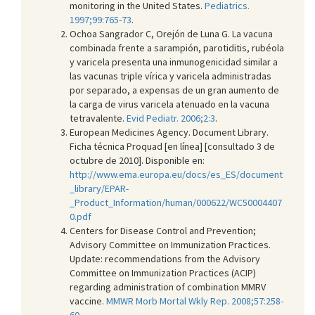
monitoring in the United States.
Pediatrics.
1997;99:765-73
.
Ochoa Sangrador C, Orejón de Luna G. La vacuna
combinada frente a sarampión, parotiditis, rubéola
y varicela presenta una inmunogenicidad similar a
las vacunas triple vírica y varicela administradas
por separado, a expensas de un gran aumento de
la carga de virus varicela atenuado en la vacuna
tetravalente.
Evid Pediatr. 2006;2:3
.
European Medicines Agency. Document Library.
Ficha técnica Proquad [en línea] [consultado 3 de
octubre de 2010]. Disponible en:
http://www.ema.europa.eu/docs/es_ES/document
_library/EPAR-
_Product_Information/human/000622/WC50004407
0.pdf
Centers for Disease Control and Prevention;
Advisory Committee on Immunization Practices.
Update: recommendations from the Advisory
Committee on Immunization Practices (ACIP)
regarding administration of combination MMRV
vaccine.
MMWR Morb Mortal Wkly Rep. 2008;57:258-
60
.