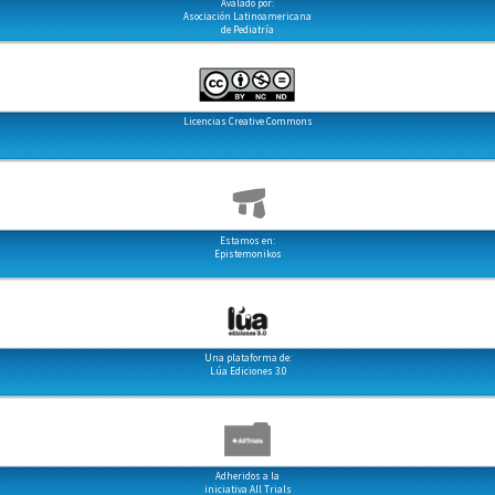
Avalado por:
Asociación Latinoamericana
de Pediatría
Licencias Creative Commons
Estamos en:
Epistemonikos
Una plataforma de:
Lúa Ediciones 3.0
Adheridos a la
iniciativa All Trials