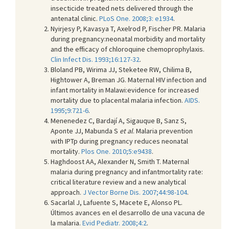
insecticide treated nets delivered through the
antenatal clinic.
PLoS One. 2008;3: e1934
.
Nyirjesy P, Kavasya T, Axelrod P, Fischer PR. Malaria
during pregnancy:neonatal morbidity and mortality
and the efficacy of chloroquine chemoprophylaxis.
Clin Infect Dis. 1993;16:127-32
.
Bloland PB, Wirima JJ, Steketee RW, Chilima B,
Hightower A, Breman JG. Maternal HIV infection and
infant mortality in Malawi:evidence for increased
mortality due to placental malaria infection.
AIDS.
1995;9:721-6
.
Menenedez C, Bardají A, Sigauque B, Sanz S,
Aponte JJ, Mabunda S
et al
. Malaria prevention
with IPTp during pregnancy reduces neonatal
mortality.
Plos One. 2010;5:e9438
.
Haghdoost AA, Alexander N, Smith T. Maternal
malaria during pregnancy and infantmortality rate:
critical literature review and a new analytical
approach.
J Vector Borne Dis. 2007;44:98-104
.
Sacarlal J, Lafuente S, Macete E, Alonso PL.
Últimos avances en el desarrollo de una vacuna de
la malaria.
Evid Pediatr. 2008;4:2
.