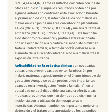
95%: 4,44 a 84,02). Estos resultados coinciden con los de
2-4
otros estudios
aunque los resultados obtenidos por
5
algunos autores no confirman esta asociacion
. Durante
el primer año de vida, la infección aguda por malaria es
mayor en los hijos de mujeres con infección placentaria
aguda (OR: 4,63; IC 95%: 2,10 a 10,24) y malaria durante el
embarazo (OR: 1,96; IC 95%: 1,13 a 3,41). Este hecho ha
sido descrito previamente y podría estar relacionado
con una exposición a la picadura del mosquito similar en
toda la unidad familiar, o también podría deberse a un
aumento de la susceptibilidad del niño a la malaria tras la
exposición intrauterina.
Aplicabilidad en la práctica clínica:
son necesarias
actuaciones preventivas que eviten la infección por
malaria materna, especialmente en el último trimestre de
gestación. Aunque se están produciendo importantes
6
avances en la investigación frente a la malaria
, en la
actualidad no está disponible una vacuna efectiva. Las
medidas preventivas que han demostrado disminuir la
incidencia son la utilización de mosquiteras e
insecticidas. Además, tambien es importante mejorar la
detección y el tratamiento apropiado de los episodios