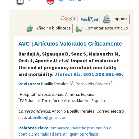
Imprimir
Añadir a biblioteca
Comentar este artículo
AVC | Artículos Valorados Críticamente
Bardají A, Sigauque B, Sanz S, Maixenchs M,
Ordi J, Aponte JJ
et al
. Impact of malaria at
the end of pregnancy on infant mortality
and morbidity.
J Infect Dis. 2011:203:691-99
.
1
2
Revisores:
Bonillo Perales A
, Perdikidis Olivieri L
.
1
Hospital Torrecárdenas. Almería. España.
2
EAP Juncal. Torrejón de Ardoz. Madrid. España.
Correspondencia:
Antonio Bonillo Perales. Correo electró
nico:
abonillop@gmail.com
Palabras clave:
embarazo
;
malaria: prevención y
control
;
mortalidad infantil
;
quimioprofilaxis