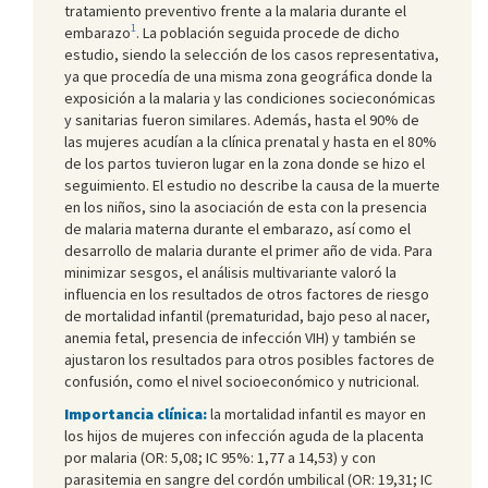
tratamiento preventivo frente a la malaria durante el
1
embarazo
. La población seguida procede de dicho
estudio, siendo la selección de los casos representativa,
ya que procedía de una misma zona geográfica donde la
exposición a la malaria y las condiciones socieconómicas
y sanitarias fueron similares. Además, hasta el 90% de
las mujeres acudían a la clínica prenatal y hasta en el 80%
de los partos tuvieron lugar en la zona donde se hizo el
seguimiento. El estudio no describe la causa de la muerte
en los niños, sino la asociación de esta con la presencia
de malaria materna durante el embarazo, así como el
desarrollo de malaria durante el primer año de vida. Para
minimizar sesgos, el análisis multivariante valoró la
influencia en los resultados de otros factores de riesgo
de mortalidad infantil (prematuridad, bajo peso al nacer,
anemia fetal, presencia de infección VIH) y también se
ajustaron los resultados para otros posibles factores de
confusión, como el nivel socioeconómico y nutricional.
Importancia clínica:
la mortalidad infantil es mayor en
los hijos de mujeres con infección aguda de la placenta
por malaria (OR: 5,08; IC 95%: 1,77 a 14,53) y con
parasitemia en sangre del cordón umbilical (OR: 19,31; IC