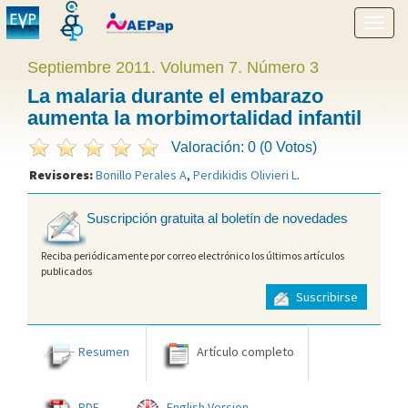
Mostr
menú
Septiembre 2011. Volumen 7. Número 3
La malaria durante el embarazo
aumenta la morbimortalidad infantil
Valoración: 0 (0 Votos)
Revisores:
Bonillo Perales A
,
Perdikidis Olivieri L
.
Suscripción gratuita al boletín de novedades
Reciba periódicamente por correo electrónico los últimos artículos
publicados
Suscribirse
Resumen
Artículo completo
PDF
English Version