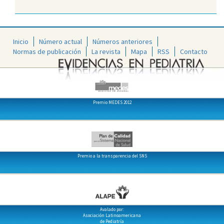
Inicio
Número actual
Números anteriores
Normas de publicación
La revista
Mapa
RSS
Contacto
Premio MEDES 2012
Premio a la transparencia del SNS
Avalado por:
Asociación Latinoamericana
de Pediatría